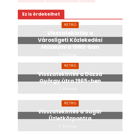
Ez is érdekelhet
RETRO
Visszatekintés a
Városligeti Közlekedési
Múzeumra 1980-ban
8 hónap
RETRO
Visszatekintés a Dózsa
György útra 1965-ben
8 hónap
RETRO
Visszatekintés a Sugár
Üzletközpontra
8 hónap