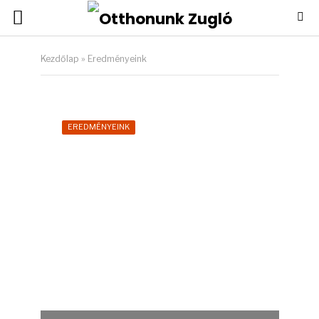
Kezdőlap
»
Eredményeink
EREDMÉNYEINK
Kitüntetésben
részesültek Zugló
rendőrei és polgárőrei
8 hónap