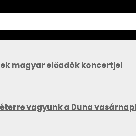
znek magyar előadók koncertjei
méterre vagyunk a Duna vasárnapi