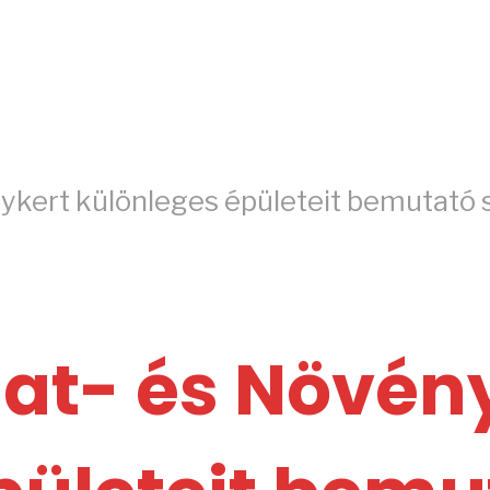
nykert különleges épületeit bemutató
lat- és Növén