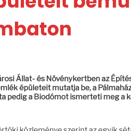
pületeit bemu
ombaton
rosi Állat- és Növénykertben az Épít
mlék épületeit mutatja be, a Pálmaházt
éta pedig a Biodómot ismerteti meg a 
rtöki közleménye szerint az egyik séta