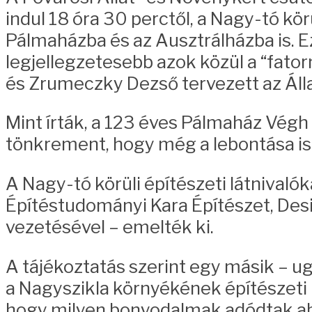
indul 18 óra 30 perctől, a Nagy-tó kö
Pálmaházba és az Ausztrálházba is. E
legjellegzetesebb azok közül a “fator
és Zrumeczky Dezső tervezett az Álla
Mint írták, a 123 éves Pálmaház Végh 
tönkrement, hogy még a lebontása is f
A Nagy-tó körüli építészeti látniva
Építéstudományi Kara Építészet, Desi
vezetésével – emelték ki.
A tájékoztatás szerint egy másik – u
a Nagyszikla környékének építészeti l
hogy milyen bonyodalmak adódtak abbó