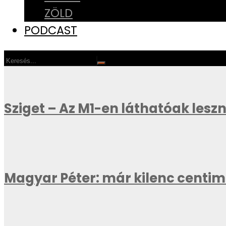
ZÖLD
PODCAST
Sziget – Az M1-en láthatóak les
Magyar Péter: már kilenc centi