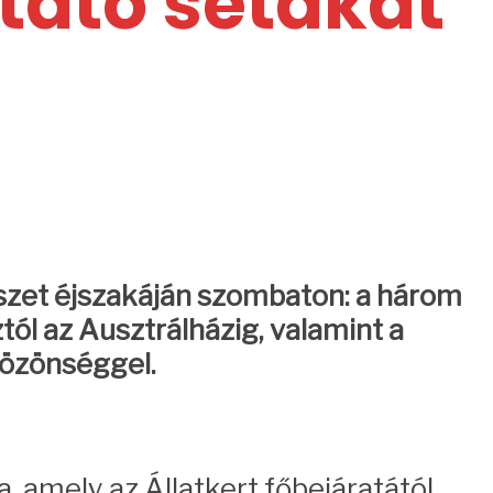
tató sétákat
észet éjszakáján szombaton: a három
ól az Ausztrálházig, valamint a
közönséggel.
, amely az Állatkert főbejáratától