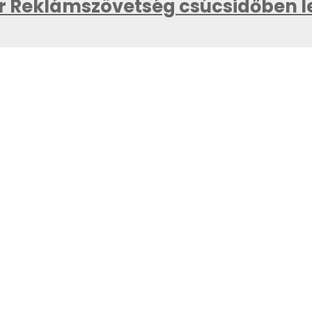
 Reklámszövetség csúcsidőben lek