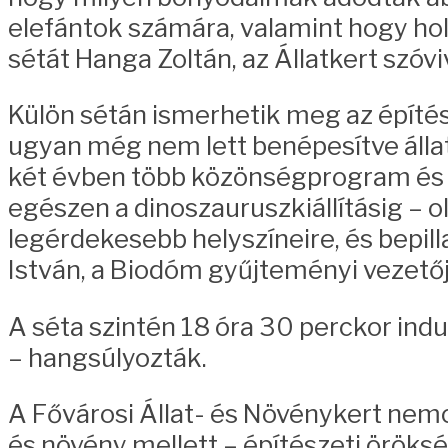
elefántok számára, valamint hogy hol 
sétát Hanga Zoltán, az Állatkert szóv
Külön sétán ismerhetik meg az építé
ugyan még nem lett benépesítve álla
két évben több közönségprogram és r
egészen a dinoszauruszkiállításig – 
legérdekesebb helyszíneire, és bepill
István, a Biodóm gyűjteményi vezetőj
A séta szintén 18 óra 30 perckor indul
– hangsúlyozták.
A Fővárosi Állat- és Növénykert nemcs
és növény mellett – építészeti öröks