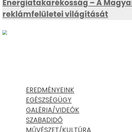
Energiatakarékosság – A Magyar
reklámfelületei világítását
AKTUÁLIS
KATEGÓRIÁK
EREDMÉNYEINK
EGÉSZSÉGÜGY
GALÉRIA/VIDEÓK
SZABADIDŐ
MŰVÉSZET/KULTÚRA