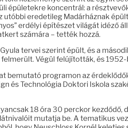
rüli épületekre koncentrál: a résztvev
z utóbbi eredetileg Madárháznak épült
nyos” erdélyi építészet világát idéző á
tkert számára – tették hozzá.
Gyula tervei szerint épült, és a másodi
elmerült. Végül felújították, és 1952-
lókat bemutató programon az érdeklődő
gn és Technológia Doktori Iskola szak
gyancsak 18 óra 30 perckor kezdődő, de
átnivalóit mutatja be. A tematikus vez
l, hogy Neuschloss Kornél keleties st