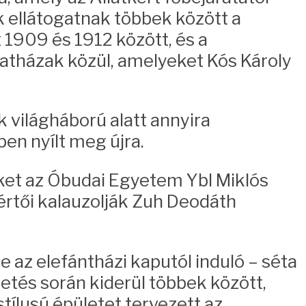
ők ellátogatnak többek között a
 1909 és 1912 között, és a
llatházak közül, amelyeket Kós Károly
k világháború alatt annyira
ben nyílt meg újra.
ket az Óbudai Egyetem Ybl Miklós
értői kalauzolják Zuh Deodáth
 az elefántházi kaputól induló – séta
etés során kiderül többek között,
ílusú épületet tervezett az