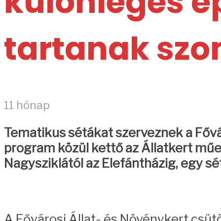
különleges é
tartanak sz
11 hónap
Tematikus sétákat szerveznek a Fővá
program közül kettő az Állatkert műe
Nagysziklától az Elefántházig, egy s
A Fővárosi Állat- és Növénykert csütö