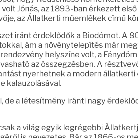
volt Jónás, az 1893-ban érkezett első
ivője, az Állatkerti műemlékek című kö
szet iránt érdeklődők a Biodómot. A 8
tokkal, ám a növénytelepítés már meg
endezvény helyszíne volt, a Fénydóm 
olvasható az összegzésben. A résztvevő
antást nyerhetnek a modern állatkerti 
e kalauzolásával.
, de a létesítmény iránti nagy érdeklőd
ak a világ egyik legrégebbi Állatkert
égéről is nevezetes. Bár az 1866-os me