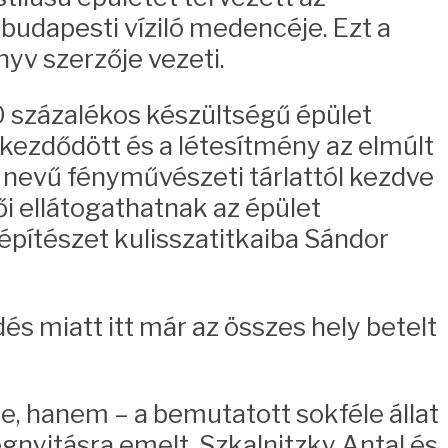
 budapesti víziló medencéje. Ezt a
nyv szerzője vezeti.
0 százalékos készültségű épület
kezdődött és a létesítmény az elmúlt
nevű fényművészeti tárlattól kezdve
i ellátogathatnak az épület
építészet kulisszatitkaiba Sándor
és miatt itt már az összes hely betelt
je, hanem – a bemutatott sokféle állat
gnyitásra emelt, Szkalnitzky Antal és