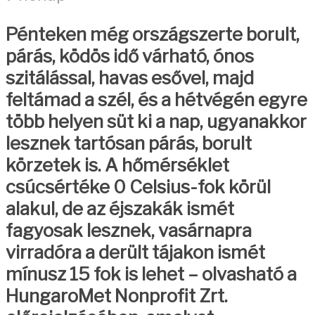
Pénteken még országszerte borult,
párás, ködös idő várható, ónos
szitálással, havas esővel, majd
feltámad a szél, és a hétvégén egyre
több helyen süt ki a nap, ugyanakkor
lesznek tartósan párás, borult
körzetek is. A hőmérséklet
csúcsértéke 0 Celsius-fok körül
alakul, de az éjszakák ismét
fagyosak lesznek, vasárnapra
virradóra a derült tájakon ismét
mínusz 15 fok is lehet – olvasható a
HungaroMet Nonprofit Zrt.