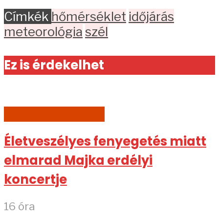
Címkék
hőmérséklet
időjárás
meteorológia
szél
Ez is érdekelhet
AKTUÁLIS HÍREK
Életveszélyes fenyegetés miatt
elmarad Majka erdélyi
koncertje
16 óra