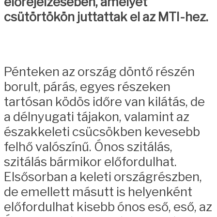
előrejelzésében, amelyet
csütörtökön juttattak el az MTI-hez.
Pénteken az ország döntő részén
borult, párás, egyes részeken
tartósan ködös időre van kilátás, de
a délnyugati tájakon, valamint az
északkeleti csücsökben kevesebb
felhő valószínű. Ónos szitálás,
szitálás bármikor előfordulhat.
Elsősorban a keleti országrészben,
de emellett másutt is helyenként
előfordulhat kisebb ónos eső, eső, az