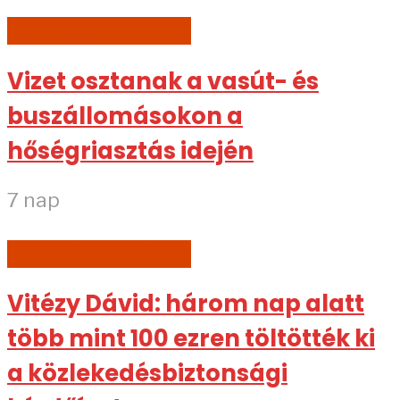
AKTUÁLIS HÍREK
Vizet osztanak a vasút- és
buszállomásokon a
hőségriasztás idején
7 nap
AKTUÁLIS HÍREK
Vitézy Dávid: három nap alatt
több mint 100 ezren töltötték ki
a közlekedésbiztonsági