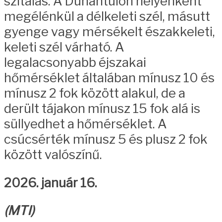
szitálás. A Dunántúlon helyenként
megélénkül a délkeleti szél, másutt
gyenge vagy mérsékelt északkeleti,
keleti szél várható. A
legalacsonyabb éjszakai
hőmérséklet általában mínusz 10 és
mínusz 2 fok között alakul, de a
derült tájakon mínusz 15 fok alá is
süllyedhet a hőmérséklet. A
csúcsérték mínusz 5 és plusz 2 fok
között valószínű.
2026. január 16.
(MTI)