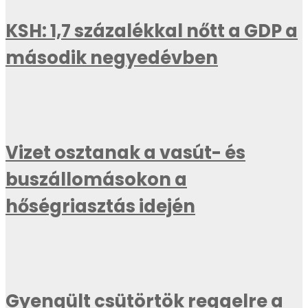
KSH: 1,7 százalékkal nőtt a GDP a
második negyedévben
Vizet osztanak a vasút- és
buszállomásokon a
hőségriasztás idején
Gyengült csütörtök reggelre a