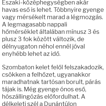
Északi-középhegységben akár
havas eső is lehet. Többnyire gyenge
vagy mérsékelt marad a légmozgás.
A legmagasabb nappali
hőmérséklet általában mínusz 3 és
plusz 3 fok között változik, de
délnyugaton néhol ennél jóval
enyhébb lehet az idő.
Szombaton kelet felől felszakadozik,
csökken a felhőzet, ugyanakkor
maradhatnak tartósan borult, párás
tájak is. Még gyenge ónos eső,
hószállingózás előfordulhat. A
délkeleti szél a Dunántúlon