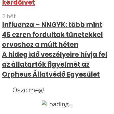
kérdőívet
2 hét
Influenza – NNGYK: több mint
45 ezren fordultak tünetekkel
orvoshoz a múlt héten
A hideg idő veszélyeire hívja fel
az állatartók figyelmét az
Orpheus Állatvédő Egyesület
Oszd meg!