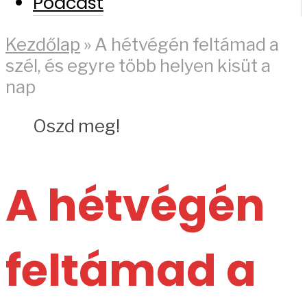
Podcast
Kezdőlap
»
A hétvégén feltámad a
szél, és egyre több helyen kisüt a
nap
Oszd meg!
A hétvégén
feltámad a