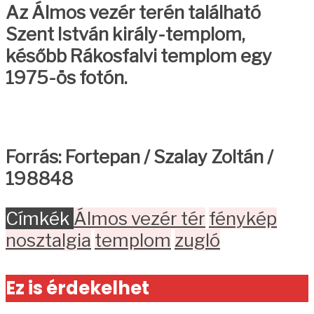
Az Álmos vezér terén található
Szent István király-templom,
később Rákosfalvi templom egy
1975-ös fotón.
Forrás: Fortepan / Szalay Zoltán /
198848
Címkék
Álmos vezér tér
fénykép
nosztalgia
templom
zugló
Ez is érdekelhet