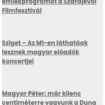
emlékprogramot a Szarajevói
Filmfesztivál
Sziget – Az M1-en láthatóak
lesznek magyar előadók
koncertjei
Magyar Péter: már kilenc
centiméterre vagyunk a Duna