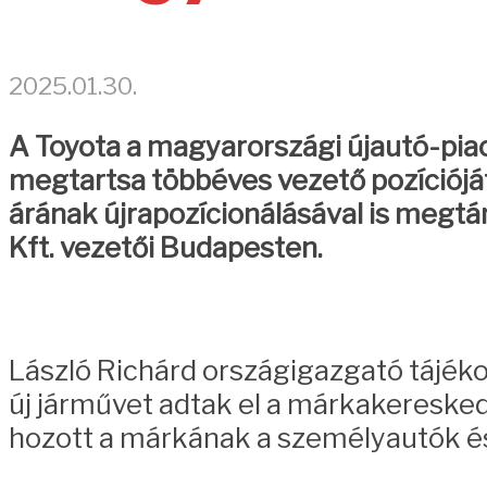
2025.01.30.
A Toyota a magyarországi újautó-piac
megtartsa többéves vezető pozícióját 
árának újrapozícionálásával is megtá
Kft. vezetői Budapesten.
László Richárd országigazgató tájék
új járművet adtak el a márkakereskedé
hozott a márkának a személyautók 