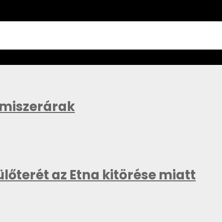
lmiszerárak
lőterét az Etna kitörése miatt