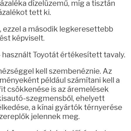
százaléka dízelüzemű, míg a tisztán
alékot tett ki.
 ezzel a második legkeresettebb
st képviselt.
asznált Toyotát értékesített tavaly.
hézséggel kell szembenéznie. Az
ményeként például számítani kell a
ofit csökkenése is az áremelések
 kisautó-szegmensből, ehelyett
élkedése, a kínai gyártók térnyerése
szereplők jelennek meg.