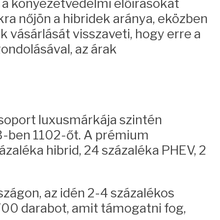
y a könyezetvédelmi előírásokat
kra nőjön a hibridek aránya, eközben
 vásárlását visszaveti, hogy erre a
ondolásával, az árak
csoport luxusmárkája szintén
23-ben 1102-őt. A prémium
zaléka hibrid, 24 százaléka PHEV, 2
zágon, az idén 2-4 százalékos
700 darabot, amit támogatni fog,