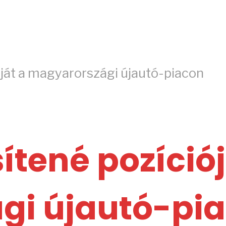
óját a magyarországi újautó-piacon
ítené pozíciój
gi újautó-pi