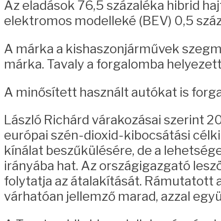
Az eladások 76,5 százaléka hibrid hajt
elektromos modelleké (BEV) 0,5 százal
A márka a kishaszonjárművek szegme
márka. Tavaly a forgalomba helyezet
A minősített használt autókat is for
László Richárd várakozásai szerint 
európai szén-dioxid-kibocsátási cél
kínálat beszűkülésére, de a lehetsége
irányába hat. Az országigazgató lesz
folytatja az átalakítását. Rámutatott
várhatóan jellemző marad, azzal együ