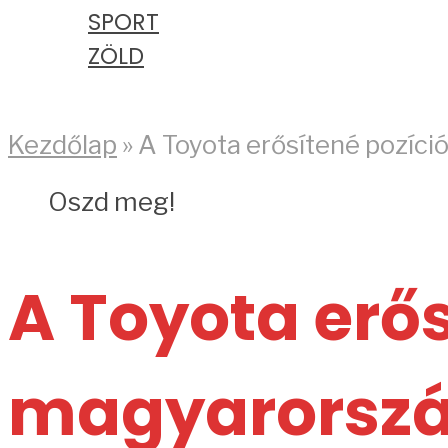
SPORT
ZÖLD
PODCAST
Kezdőlap
»
A Toyota erősítené pozíci
Oszd meg!
A Toyota erős
magyarorszá