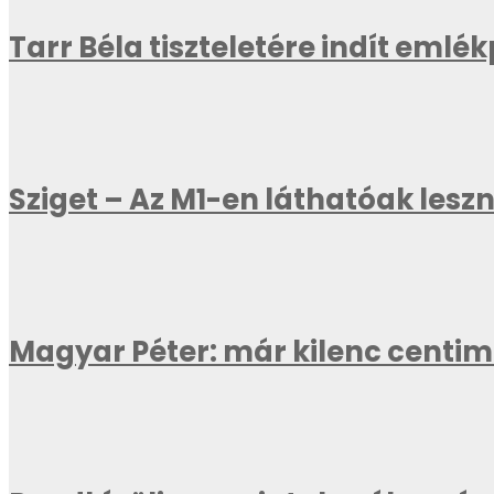
Tarr Béla tiszteletére indít emlé
Sziget – Az M1-en láthatóak les
Magyar Péter: már kilenc centi