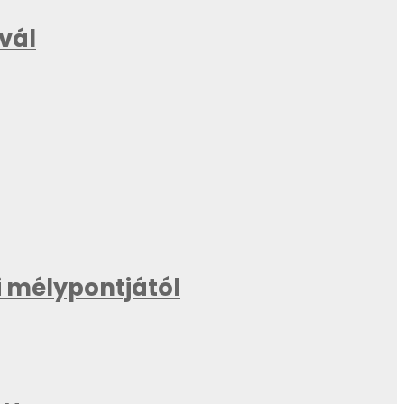
ivál
 mélypontjától