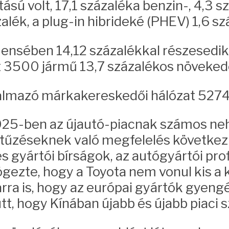
ású volt, 17,1 százaléka benzin-, 4,3 
ék, a plug-in hibrideké (PHEV) 1,6 száz
nsében 14,12 százalékkal részesedik,
t 3500 jármű 13,7 százalékos növekedé
galmazó márkakereskedői hálózat 5274 h
2025-ben az újautó-piacnak számos ne
kitűzéseknek való megfelelés következ
s gyártói bírságok, az autógyártói pr
ögezte, hogy a Toyota nem vonul kis a
 arra is, hogy az európai gyártók gyeng
tt, hogy Kínában újabb és újabb piaci 