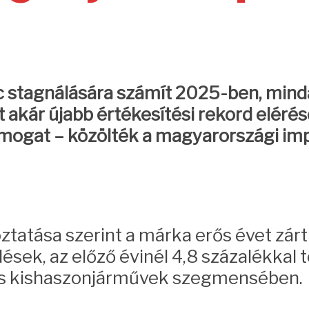
 stagnálására számít 2025-ben, mindaz
akár újabb értékesítési rekord elérésév
mogat – közölték a magyarországi imp
oztatása szerint a márka erős évet zá
sek, az előző évinél 4,8 százalékkal t
és kishaszonjárművek szegmensében.