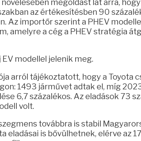
 növelésében megoldást lát arra, hog
dőszakban az értékesítésben 90 százalé
. Az importőr szerint a PHEV modellek
m, amelyre a cég a PHEV stratégia átg
 EV modellel jelenik meg.
ja arról tájékoztatott, hogy a Toyota 
gon: 1493 járművet adtak el, míg 20
se 6,7 százalékos. Az eladások 73 szá
dell volt.
szegmens továbbra is stabil Magyarors
a eladásai is bővülhetnek, elérve az 1