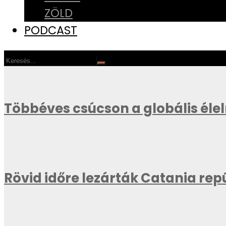
ZÖLD
PODCAST
Többéves csúcson a globális éle
Rövid időre lezárták Catania repü