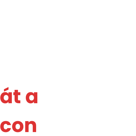
át a
acon