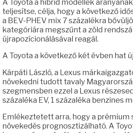
A Toyota a hibrid modellek arányának
teljesítse, célja, hogy a következő i
a BEV-PHEV mix 7 százalékra bővüljön
kategóriára megszűnt a zöld rendszá
újrapozícionálásával reagál.
A Toyota a következő két évben hat új
Kárpáti László, a Lexus márkaigazgató
növekedni tudott tavaly Magyarorszá
szegmensben ezzel a Lexus részesedé
százaléka EV, 1 százaléka benzines mo
Emlékeztetett arra, hogy a prémium 
növekedés prognosztizálható. A Toyot