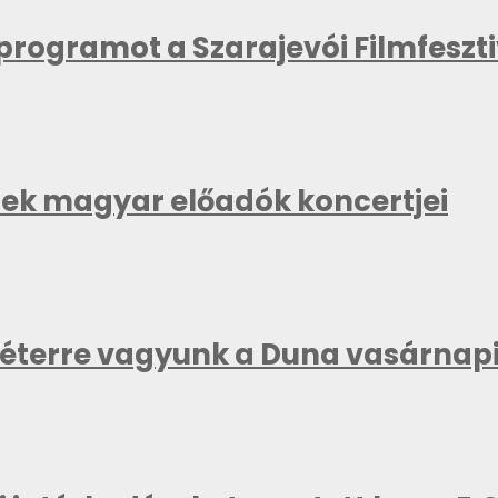
kprogramot a Szarajevói Filmfeszt
znek magyar előadók koncertjei
méterre vagyunk a Duna vasárnapi