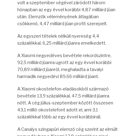
volt a szeptember végével záródott három
hónapban az egy évvel korábbi 4,87 milliárd jüan
után. Elemzők véleményének átlagában
csökkenő, 4,47 milliárd jüan profit szerepelt.
Az egyszeri tételek nélküli nyereség 4,4
százalékkal, 6,25 milliárd jüanra emelkedett.
A Xiaomi negyedéves bevétele rekordszintre,
92,5 milliárd jüanra ugrott az egy évvel korábbi
70,89 milliárd jüanról, meghaladta a tavalyi
harmadik negyedévi 89,66 milliárd jüant.
A Xiaomi okostelefon-eladásokból származó
bevétele 13,9 százalékkal, 47,5 milliárd jüanra
nőtt. A cég július-szeptember között összesen
43,1 millió okostelefont adott el, ami 3,1
százalékkal több az egy évvel korábbinál.
A Canalys szingapúri elemző cég szerint az elmúlt