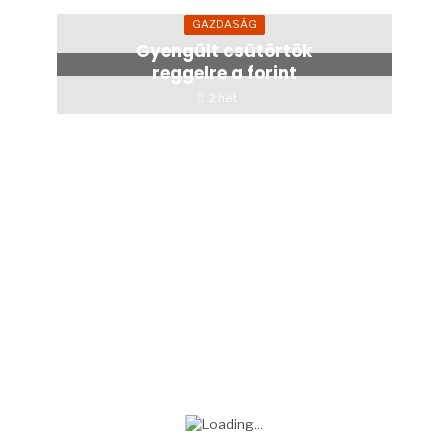
GAZDASÁG
Gyengült csütörtök
reggelre a forint
2 hét