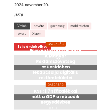
2024. november 20.
(MTI)
Címkék
bevétel
gazdaság
mobiltelefon
rekord
Xiaomi
GAZDASÁG
Ez is érdekelhet
Energiatakarékosság –
A Magyar
Reklámszövetség
csúcsidőben
lekapcsolja digitális
reklámfelületei
világítását
GAZDASÁG
4 nap
KSH: 1,7 százalékkal
nőtt a GDP a második
negyedévben
1 hét