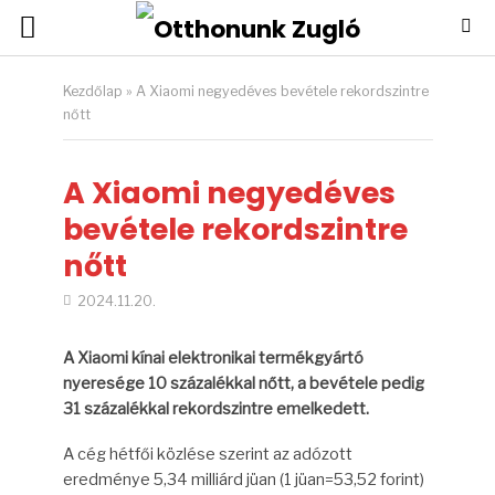
Kezdőlap
»
A Xiaomi negyedéves bevétele rekordszintre
nőtt
A Xiaomi negyedéves
bevétele rekordszintre
nőtt
2024.11.20.
A Xiaomi kínai elektronikai termékgyártó
nyeresége 10 százalékkal nőtt, a bevétele pedig
31 százalékkal rekordszintre emelkedett.
A cég hétfői közlése szerint az adózott
eredménye 5,34 milliárd jüan (1 jüan=53,52 forint)