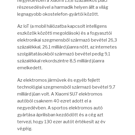
negyedévben a Xiaomi 13,8 százalékos piaci
részesedésével a harmadik helyen állt a világ
legnagyobb okostelefon-gyártói között.
Az IoT (a mobil hálózatba kapcsolt intelligens
eszközök közötti megoldások) és a fogyasztói
elektronikai szegmensből származó bevétel 26,3
százalékkal, 26,1 milliárd jüanra nőtt, az internetes
szolgáltatásokból származó bevétel pedig 9,1
százalékkal rekordszintre 8,5 milliárd jüanra
emelkedett.
Az elektromos járművek és egyéb fejlett
technológiai szegmensből származó bevétel 9,7
milliárd jüan volt. A Xiaomi SU7 elektromos
autóból csaknem 40 ezret adott el a
negyedévben. A sportos elektromos autó
gyártása áprilisban kezdődött és a cég azt
tervezi, hogy 130 ezer autót értékesít az év
végéig.