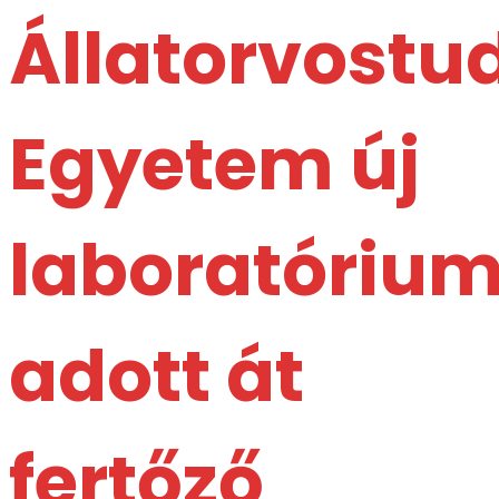
Állatorvost
Egyetem új
laboratórium
adott át
fertőző