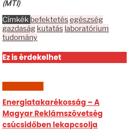
(MTI)
Címkék
befektetés
egészség
gazdaság
kutatás
laboratórium
tudomány
Ez is érdekelhet
GAZDASÁG
Energiatakarékosság – A
Magyar Reklámszövetség
csúcsidőben lekapcsolja