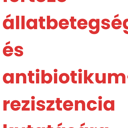
állatbetegsé
és
antibiotikum
rezisztencia