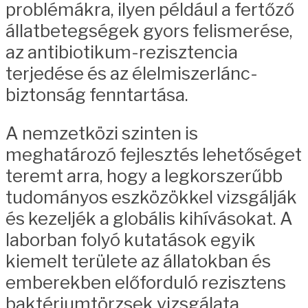
problémákra, ilyen például a fertőző
állatbetegségek gyors felismerése,
az antibiotikum-rezisztencia
terjedése és az élelmiszerlánc-
biztonság fenntartása.
A nemzetközi szinten is
meghatározó fejlesztés lehetőséget
teremt arra, hogy a legkorszerűbb
tudományos eszközökkel vizsgálják
és kezeljék a globális kihívásokat. A
laborban folyó kutatások egyik
kiemelt területe az állatokban és
emberekben előforduló rezisztens
baktériumtörzsek vizsgálata,