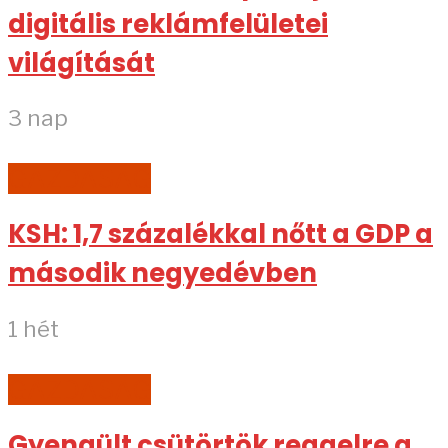
digitális reklámfelületei
világítását
3 nap
GAZDASÁG
KSH: 1,7 százalékkal nőtt a GDP a
második negyedévben
1 hét
GAZDASÁG
Gyengült csütörtök reggelre a