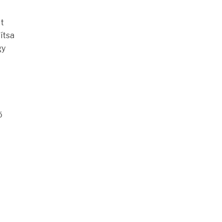
ót
ítsa
gy
ő