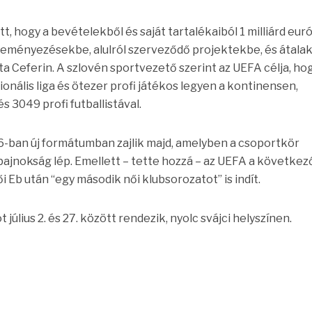
t, hogy a bevételekből és saját tartalékaiból 1 milliárd eur
deményezésekbe, alulról szerveződő projektekbe, és átalak
 Ceferin. A szlovén sportvezető szerint az UEFA célja, ho
ionális liga és ötezer profi játékos legyen a kontinensen,
s 3049 profi futballistával.
6-ban új formátumban zajlik majd, amelyben a csoportkör
bajnokság lép. Emellett – tette hozzá – az UEFA a következ
i Eb után “egy második női klubsorozatot” is indít.
július 2. és 27. között rendezik, nyolc svájci helyszínen.