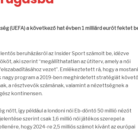
ég (UEFA) a következő hat évben 1 milliárd eurót fektet b
elentős beruházásról az Insider Sport számolt be, idézve
öt, aki szerint “megállíthatatlan az útiterv, amely a női
felszabadításához vezet”. Emlékeztetett rá, hogy a mostani
 nagy program a 2019-ben meghirdetett stratégiát követ
ak, a résztvevők számának, valamint a nézettségnek a
gész kontinensen.
g nőtt, így például a londoni női Eb-döntő 50 millió nézőt
elentése szerint csak 1,6 millió női játékos szerepel a
llenére, hogy 2024-re 2,5 milliós számot kívánt az európai