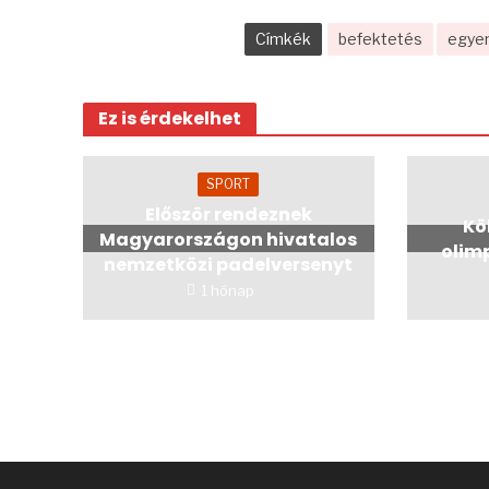
Címkék
befektetés
egye
Ez is érdekelhet
SPORT
Először rendeznek
Kö
Magyarországon hivatalos
olim
nemzetközi padelversenyt
1 hónap