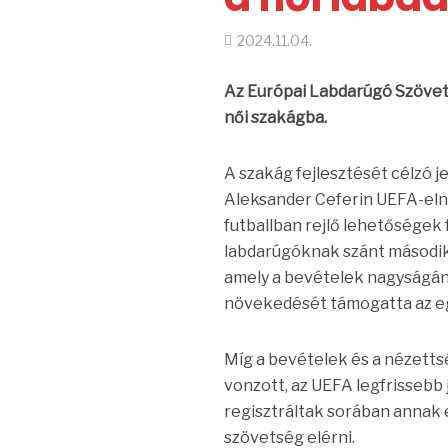
2024.11.04.
Az Európai Labdarúgó Szövets
női szakágba.
A szakág fejlesztését célzó j
Aleksander Ceferin UEFA-elnök
futballban rejlő lehetőségek 
labdarúgóknak szánt második
amely a bevételek nagyságán
növekedését támogatta az e
Míg a bevételek és a nézettsé
vonzott, az UEFA legfrissebb j
regisztráltak sorában annak e
szövetség elérni.