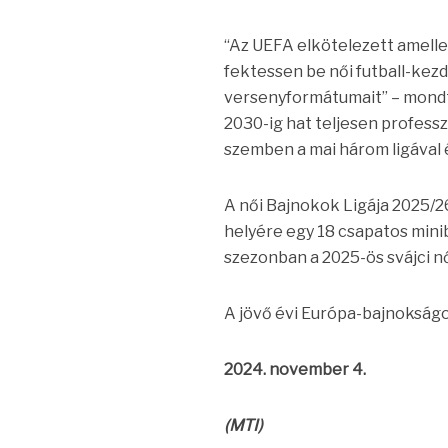
“Az UEFA elkötelezett amellet
fektessen be női futball-kez
versenyformátumait” – mondta
2030-ig hat teljesen professz
szemben a mai három ligával é
A női Bajnokok Ligája 2025/2
helyére egy 18 csapatos mini
szezonban a 2025-ös svájci nő
A jövő évi Európa-bajnokságot 
2024. november 4.
(MTI)