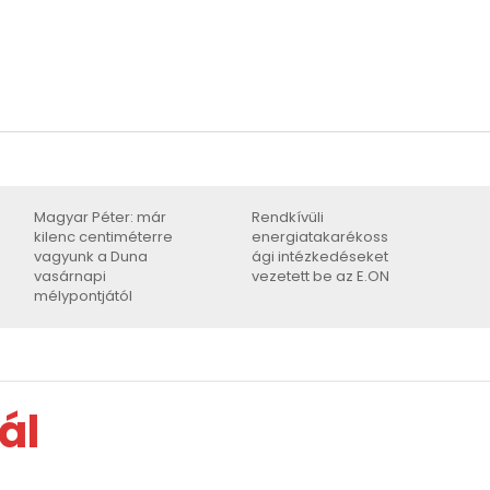
Magyar Péter: már
Rendkívüli
kilenc centiméterre
energiatakarékoss
vagyunk a Duna
ági intézkedéseket
vasárnapi
vezetett be az E.ON
mélypontjától
ál