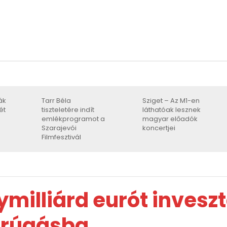
ák
Tarr Béla
Sziget – Az M1-en
ét
tiszteletére indít
láthatóak lesznek
emlékprogramot a
magyar előadók
Szarajevói
koncertjei
Filmfesztivál
milliárd eurót inveszt
arúgásba