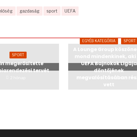
nlőség
gazdaság
sport
UEFA
EGYÉB KATEGÓRIA
SPORT
A Lounge Group köszöne
SPORT
mond mindenkinek, aki
ln megerősítette
UEFA Bajnokok Ligája
piarendezési tervét
döntőjének
megvalósításában rés
2 hónap
vett
2 hónap