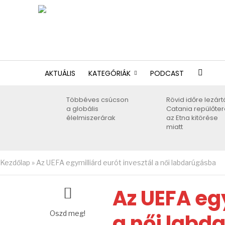
AKTUÁLIS
KATEGÓRIÁK
PODCAST
Többéves csúcson
Rövid időre lezárt
a globális
Catania repülőter
élelmiszerárak
az Etna kitörése
miatt
Kezdőlap
»
Az UEFA egymilliárd eurót invesztál a női labdarúgásba
Az UEFA egy
Oszd meg!
a női labd