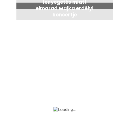
fenyegetés miatt
elmarad Majka erdélyi
koncertje
2 nap