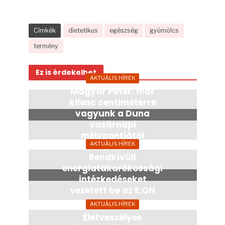
Címkék
dietetikus
egészség
gyümölcs
termény
Ez is érdekelhet
AKTUÁLIS HÍREK
Magyar Péter: már
kilenc centiméterre
vagyunk a Duna
vasárnapi
mélypontjától
AKTUÁLIS HÍREK
23 óra
Rendkívüli
energiatakarékossági
intézkedéseket
vezetett be az E.ON
23 óra
AKTUÁLIS HÍREK
Életveszélyes