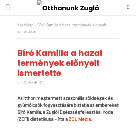
Kezdőlap
»
Bíró Kamilla a hazai termények előnyeit
ismertette
Bíró Kamilla a hazai
termények előnyeit
ismertette
2025.08.04.
Az itthon megtermett szezonális zöldségek és
gyümölcsök fogyasztására biztatja az embereket
Bíró Kamilla, a Zuglói Egészségfejlesztési Iroda
(ZEFI) dietetikusa
– írta a
ZGL Media.