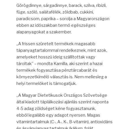
Görögdinnye, sárgadinnye, barack, szilva, ribizli,
füge, szőlő, salátafélék, zöldbab, cukkini,
paradicsom, paprika – sorolja a Magyarországon
ebben az időszakban termő egészséges
alapanyagokat a szakember.
„A frissen szüretelt termékek magasabb
tápanyagtartalommal rendelkeznek, mint azok,
amelyeket hosszú ideig szállítottak vagy
tároltak” – mondta Kamilla, aki szerint a hazai
termékek fogyasztása pénztárcabarát és
környezetkímélő választás is. Nem mellesleg a
helyi termelőket is támogatjuk.
„A Magyar Dietetikusok Országos Szövetsége
által kiadott táplálkozási ajánlás szerint naponta
4-5 adag zöldséget kéne fogyasztanunk,
ebből legalább egy adagot nyersen. Magas
vitamintartalmuk (C-, A-, K-, B-vitamin), antioxidáns
és ásványianyag tartalmuk (kálium, folát,