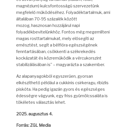
magnézium) kulcsfontosságú szervezetünk
megfelelő működéséhez. Folyadéktartalmuk, ami
általában 70-95 százalék között
mozog, hasznosan hozzájárul napi
folyadékbevitelünkhöz. Fontos még megemlíteni
magas rosttartalmukat, mely elősegíti az
emésztést, segít a bélflóra egészségének
fenntartásában, csökkenti a székrekedés
kockázatát és közreműködik a vércukorszint
stabilizálásában is” – magyarázta a szakember.
Az alapanyagokból egyszerűen, gyorsan
elkészíthető például a cukkinis csirkeragu, ribizlis
piskóta. Ha pedig igazán gyors és egészséges
édességre vágyunk, egy friss gyümölcssaláta is
tökéletes választás lehet.
2025. augusztus 4.
Forrás: ZGL Media