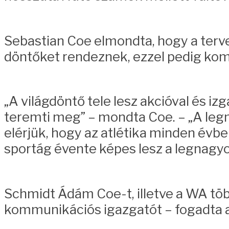
Sebastian Coe elmondta, hogy a terv
döntőket rendeznek, ezzel pedig kom
„A világdöntő tele lesz akcióval és iz
teremti meg” – mondta Coe. – „A leg
elérjük, hogy az atlétika minden évb
sportág évente képes lesz a legnagyo
Schmidt Ádám Coe-t, illetve a WA tö
kommunikációs igazgatót – fogadta a