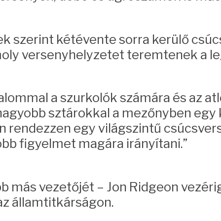
ek szerint kétévente sorra kerülő cs
oly versenyhelyzetet teremtenek a le
galommal a szurkolók számára és az atl
nagyobb sztárokkal a mezőnyben egy k
en rendezzen egy világszintű csúcsver
bb figyelmet magára irányítani.”
bb más vezetőjét – Jon Ridgeon vezéri
z államtitkárságon.