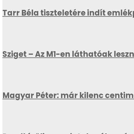
Tarr Béla tiszteletére indít emlé
Sziget – Az M1-en láthatóak les
Magyar Péter: már kilenc centi