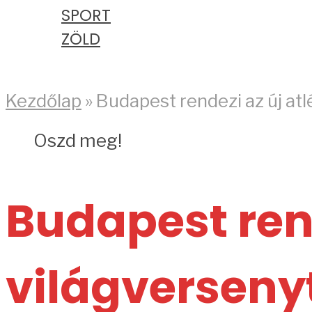
SPORT
ZÖLD
PODCAST
Kezdőlap
»
Budapest rendezi az új at
Oszd meg!
Budapest rend
világverseny