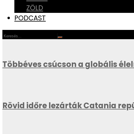
ZÖLD
PODCAST
Többéves csúcson a globális éle
Rövid időre lezárták Catania repü