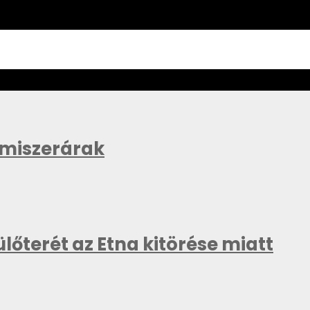
lmiszerárak
lőterét az Etna kitörése miatt