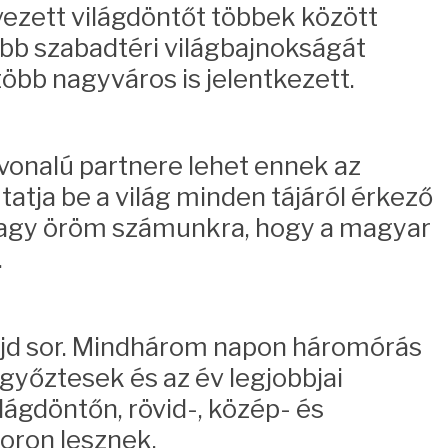
evezett világdöntőt többek között
bb szabadtéri világbajnokságát
több nagyváros is jelentkezett.
vonalú partnere lehet ennek az
tja be a világ minden tájáról érkező
 nagy öröm számunkra, hogy a magyar
.
majd sor. Mindhárom napon háromórás
győztesek és az év legjobbjai
ágdöntőn, rövid-, közép- és
oron lesznek.