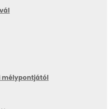
ivál
 mélypontjától