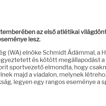
mberében az első atlétikai világdöntő
eseménye lesz.
ség (WA) elnöke Schmidt Ádámmal, a H
egyeztetett és kötött megállapodást a 
 brit sportvezető elmondta, hogy csa
lnek majd a viadalon, melynek létreho
kság, legyen egy rangos eseménye a s