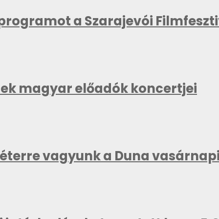
kprogramot a Szarajevói Filmfeszt
znek magyar előadók koncertjei
méterre vagyunk a Duna vasárnapi