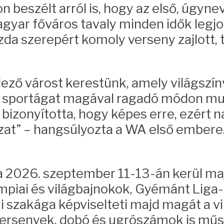
on beszélt arról is, hogy az első, úgyn
gyar főváros tavaly minden idők legjo
zda szerepért komoly verseny zajlott, 
ező várost kerestünk, amely világszín
 sportágat magával ragadó módon muta
bizonyította, hogy képes erre, ezért
ozat” – hangsúlyozta a WA első embere
alra 2026. szeptember 11-13-án kerül 
impiai és világbajnokok, Gyémánt Liga-
 szakága képviselteti majd magát a vil
versenyek, dobó és ugrószámok is műs