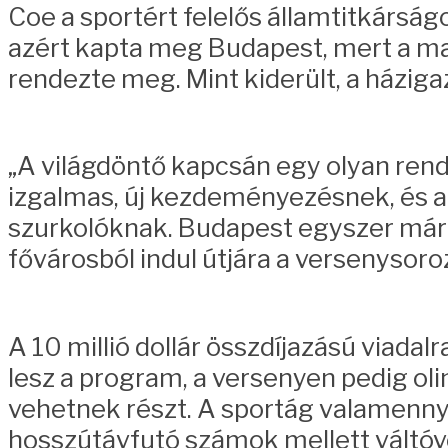
Coe a sportért felelős államtitkárság
azért kapta meg Budapest, mert a ma
rendezte meg. Mint kiderült, a háziga
„A világdöntő kapcsán egy olyan rend
izgalmas, új kezdeményezésnek, és a
szurkolóknak. Budapest egyszer már 
fővárosból indul útjára a versenysor
A 10 millió dollár összdíjazású viad
lesz a program, a versenyen pedig ol
vehetnek részt. A sportág valamennyi
hosszútávfutó számok mellett váltó