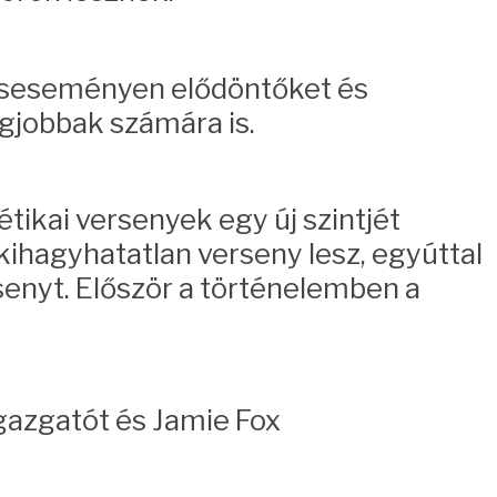
úcseseményen elődöntőket és
gjobbak számára is.
étikai versenyek egy új szintjét
ihagyhatatlan verseny lesz, egyúttal
senyt. Először a történelemben a
gazgatót és Jamie Fox