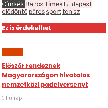
Címkék
Babos Tímea
Budapest
elődöntő
páros
sport
tenisz
Ez is érdekelhet
SPORT
Először rendeznek
Magyarországon hivatalos
nemzetközi padelversenyt
1 hónap