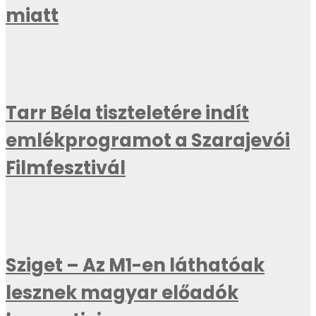
miatt
Tarr Béla tiszteletére indít
emlékprogramot a Szarajevói
Filmfesztivál
Sziget – Az M1-en láthatóak
lesznek magyar előadók