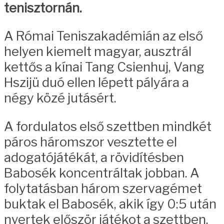
tenisztornán.
A Római Teniszakadémián az első
helyen kiemelt magyar, ausztrál
kettős a kínai Tang Csienhuj, Vang
Hszijü duó ellen lépett pályára a
négy közé jutásért.
A fordulatos első szettben mindkét
páros háromszor vesztette el
adogatójátékát, a rövidítésben
Babosék koncentráltak jobban. A
folytatásban három szervagémet
buktak el Babosék, akik így 0:5 után
nyertek először játékot a szettben,