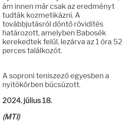
ám innen már csak az eredményt
tudták kozmetikázni. A
továbbjutásról döntő rövidítés
határozott, amelyben Babosék
kerekedtek felül, lezárva az 1 óra 52
perces találkozót.
A soproni teniszező egyesben a
nyitókörben búcsúzott.
2024. július 18.
(MTI)