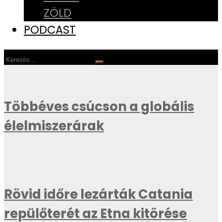
ZÖLD
PODCAST
Többéves csúcson a globális
élelmiszerárak
Rövid időre lezárták Catania
repülőterét az Etna kitörése