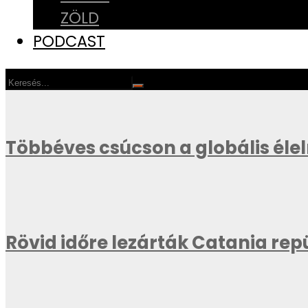
ZÖLD
PODCAST
Többéves csúcson a globális éle
Rövid időre lezárták Catania repü