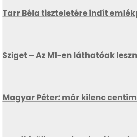
Tarr Béla tiszteletére indít emlé
Sziget – Az M1-en láthatóak les
Magyar Péter: már kilenc centi