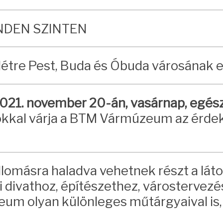
INDEN SZINTEN
létre Pest, Buda és Óbuda városának e
021. november 20-án, vasárnap, egés
kkal várja a BTM Vármúzeum az érdekl
lomásra haladva vehetnek részt a lát
li divathoz, építészethez, városterv
m olyan különleges műtárgyaival is,