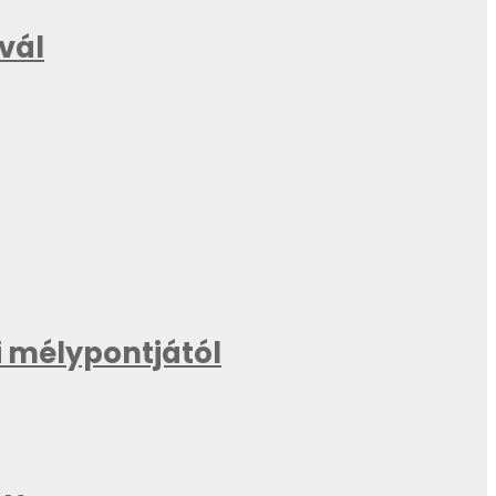
ivál
 mélypontjától