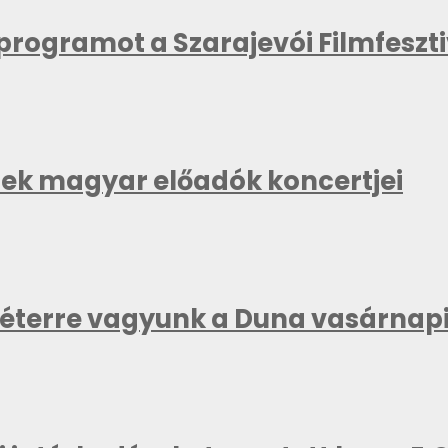
kprogramot a Szarajevói Filmfeszt
znek magyar előadók koncertjei
méterre vagyunk a Duna vasárnapi