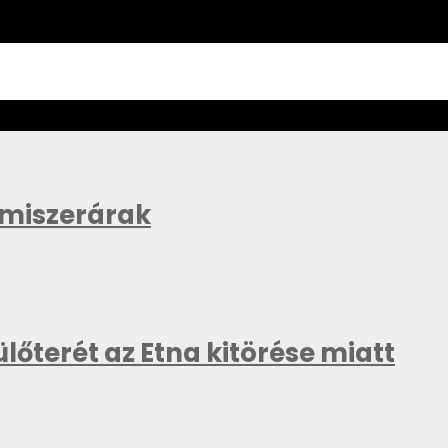
lmiszerárak
lőterét az Etna kitörése miatt