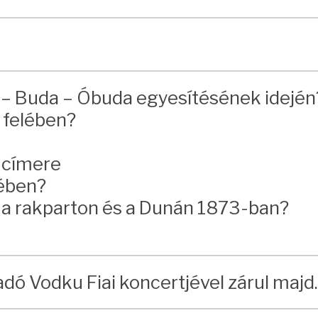
 – Buda – Óbuda egyesítésének idején
 felében?
s címere
vében?
 a rakparton és a Dunán 1873-ban?
ó Vodku Fiai koncertjével zárul majd.