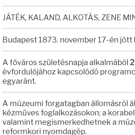
JÁTÉK, KALAND, ALKOTÁS, ZENE M
Budapest 1873. november 17-én jött 
A főváros születésnapja alkalmából
2
évfordulójához kapcsolódó programo
egyaránt.
A múzeumi forgatagban állomásról ál
kézműves foglalkozásokon; a korabe
valamint megismerkedhetnek a múzeu
reformkori nyomdagép.