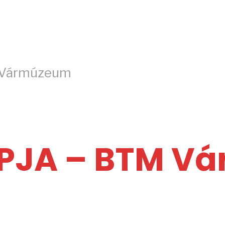
 Vármúzeum
PJA – BTM V