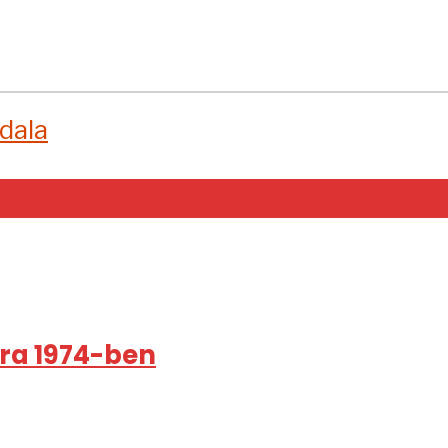
dala
rra 1974-ben