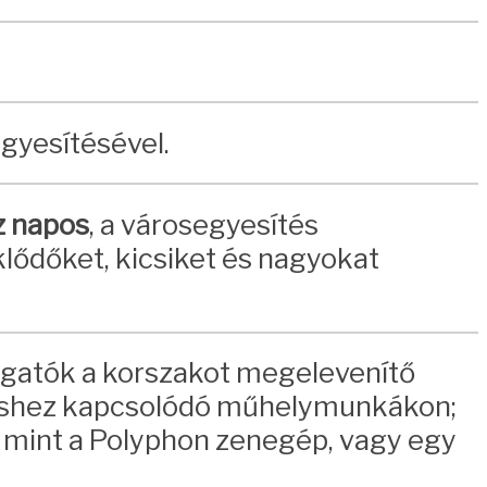
gyesítésével.
z napos
, a városegyesítés
ődőket, kicsiket és nagyokat
ogatók a korszakot megelevenítő
ezéshez kapcsolódó műhelymunkákon;
 mint a Polyphon zenegép, vagy egy