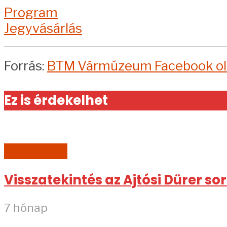
Program
Jegyvásárlás
Forrás:
BTM Vármúzeum Facebook ol
Ez is érdekelhet
AKTUÁLIS
Visszatekintés az Ajtósi Dürer so
7 hónap