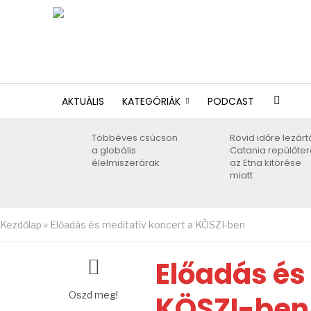
AKTUÁLIS
KATEGÓRIÁK
PODCAST
Többéves csúcson
Rövid időre lezárt
a globális
Catania repülőter
élelmiszerárak
az Etna kitörése
miatt
Kezdőlap
»
Előadás és meditatív koncert a KÖSZI-ben
Előadás és
Oszd meg!
KÖSZI-ben