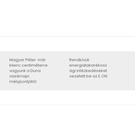
Magyar Péter: már
Rendkívüli
kilenc centiméterre
energiatakarékoss
vagyunk a Duna
ági intézkedéseket
vasárnapi
vezetett be az E.ON
mélypontjától