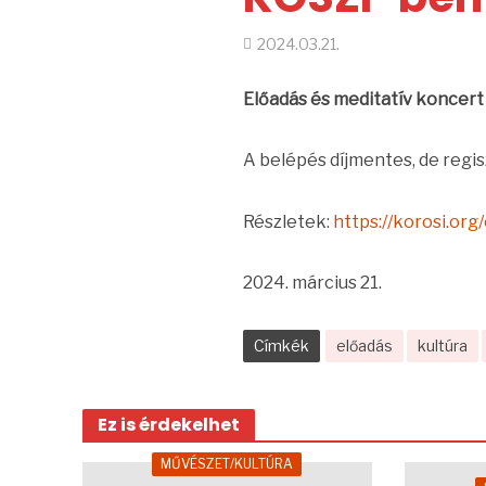
2024.03.21.
Előadás és meditatív koncert 
A belépés díjmentes, de regi
Részletek:
https://korosi.or
2024. március 21.
Címkék
előadás
kultúra
Ez is érdekelhet
MŰVÉSZET/KULTÚRA