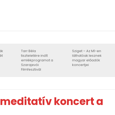
ák
Tarr Béla
Sziget – Az M1-en
ét
tiszteletére indít
láthatóak lesznek
emlékprogramot a
magyar előadók
Szarajevói
koncertjei
Filmfesztivál
 meditatív koncert a