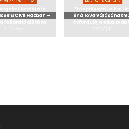
MŰVÉSZET/KULTÚRA
MŰVÉSZET/KULTÚRA
ségeket bemutató
Fotópályázat a kerüle
sok a Civil Házban –
önállóvá válásának 9
 Szilárd kiállítása
évfordulója alkalmáb
11 hónap
2025.07.11.