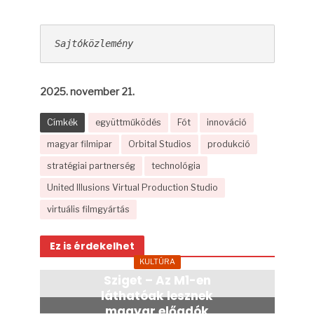
Sajtóközlemény
2025. november 21.
Címkék
együttműködés
Fót
innováció
magyar filmipar
Orbital Studios
produkció
stratégiai partnerség
technológia
United Illusions Virtual Production Studio
virtuális filmgyártás
Ez is érdekelhet
KULTÚRA
Sziget – Az M1-en
láthatóak lesznek
magyar előadók