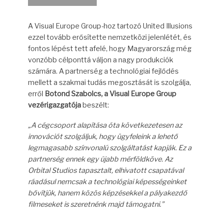
A Visual Europe Group-hoz tartozó United Illusions
ezzel tovább erősítette nemzetközi jelenlétét, és
fontos lépést tett afelé, hogy Magyarország még
vonzóbb célponttá váljon a nagy produkciók
számára. A partnerség a technológiai fejlődés
mellett a szakmai tudás megosztását is szolgálja,
erről
Botond Szabolcs, a Visual Europe Group
vezérigazgatója
beszélt:
„A cégcsoport alapítása óta következetesen az
innovációt szolgáljuk, hogy ügyfeleink a lehető
legmagasabb színvonalú szolgáltatást kapják. Ez a
partnerség ennek egy újabb mérföldköve. Az
Orbital Studios tapasztalt, elhivatott csapatával
ráadásul nemcsak a technológiai képességeinket
bővítjük, hanem közös képzésekkel a pályakezdő
filmeseket is szeretnénk majd támogatni.”