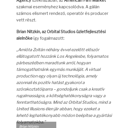
Agency
székházában, az
American Film Market
szakmai eseményhez kapcsolódva. A gálán
számos elismert rendező, operatőr és producer
vett részt.
Brian Nitzkin, az Orbital Studios üzletfejlesztési
alelnöke
így fogalmazott:
„Amióta Zoltán néhány évvel ezelőtt először
ellátogatott hozzánk Los Angelesbe, folyamatos
párbeszédben maradtunk arról, hogyan
támogathatnánk egymás munkáját. A virtual
production egy olyan új technológia, amely
azonnali és pozitív hatást gyakorol a
szórakoztatóiparra – gondoljunk csak a kreatív
rugalmasságra, a költséghatékonyságra vagy a
fenntarthatóságra. Mind az Orbital Studios, mind a
United Illusions élen jár abban, hogy ezeket a
lehető leghatékonyabb módon beépítse a gyártási
folyamatokba.”
Brian Nitzkin