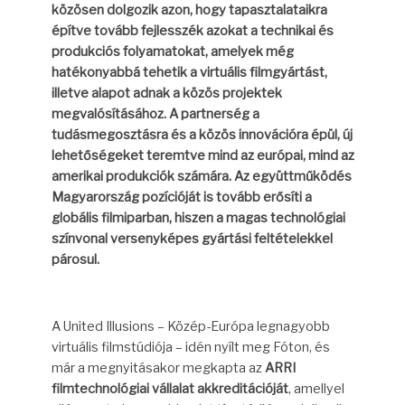
közösen dolgozik azon, hogy tapasztalataikra
építve tovább fejlesszék azokat a technikai és
produkciós folyamatokat, amelyek még
hatékonyabbá tehetik a virtuális filmgyártást,
illetve alapot adnak a közös projektek
megvalósításához. A partnerség a
tudásmegosztásra és a közös innovációra épül, új
lehetőségeket teremtve mind az európai, mind az
amerikai produkciók számára. Az együttműködés
Magyarország pozícióját is tovább erősíti a
globális filmiparban, hiszen a magas technológiai
színvonal versenyképes gyártási feltételekkel
párosul.
A United Illusions – Közép-Európa legnagyobb
virtuális filmstúdiója – idén nyílt meg Fóton, és
már a megnyitásakor megkapta az
ARRI
filmtechnológiai vállalat akkreditációját
, amellyel