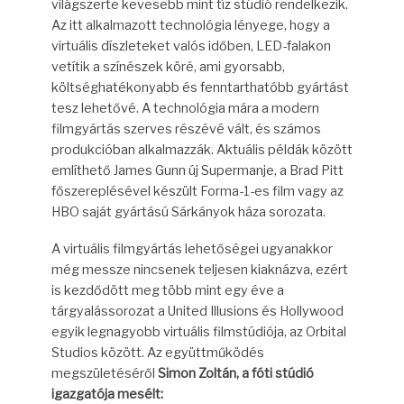
világszerte kevesebb mint tíz stúdió rendelkezik.
Az itt alkalmazott technológia lényege, hogy a
virtuális díszleteket valós időben, LED-falakon
vetítik a színészek köré, ami gyorsabb,
költséghatékonyabb és fenntarthatóbb gyártást
tesz lehetővé. A technológia mára a modern
filmgyártás szerves részévé vált, és számos
produkcióban alkalmazzák. Aktuális példák között
említhető James Gunn új Supermanje, a Brad Pitt
főszereplésével készült Forma-1-es film vagy az
HBO saját gyártású Sárkányok háza sorozata.
A virtuális filmgyártás lehetőségei ugyanakkor
még messze nincsenek teljesen kiaknázva, ezért
is kezdődött meg több mint egy éve a
tárgyalássorozat a United Illusions és Hollywood
egyik legnagyobb virtuális filmstúdiója, az Orbital
Studios között. Az együttműködés
megszületéséről
Simon Zoltán, a fóti stúdió
igazgatója mesélt: