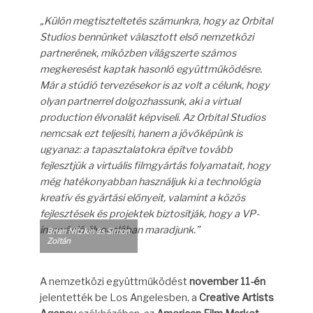
„Külön megtiszteltetés számunkra, hogy az Orbital
Studios bennünket választott első nemzetközi
partnerének, miközben világszerte számos
megkeresést kaptak hasonló együttműködésre.
Már a stúdió tervezésekor is az volt a célunk, hogy
olyan partnerrel dolgozhassunk, aki a virtual
production élvonalát képviseli.
Az Orbital Studios
nemcsak ezt teljesíti, hanem a jövőképünk is
ugyanaz: a tapasztalatokra építve tovább
fejlesztjük a virtuális filmgyártás folyamatait, hogy
még hatékonyabban használjuk ki a technológia
kreatív és gyártási előnyeit, valamint a közös
fejlesztések és projektek biztosítják, hogy a VP-
innováció élvonalában maradjunk.”
Brian Nitzkin és Simon
Zoltán
A nemzetközi együttműködést
november 11-én
jelentették be Los Angelesben, a
Creative Artists