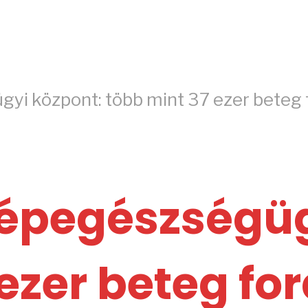
yi központ: több mint 37 ezer beteg 
Népegészségüg
ezer beteg fo