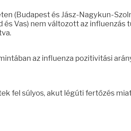
eten (Budapest és Jász-Nagykun-Szolno
s Vas) nem változott az influenzás t
tva.
mintában az influenza pozitivitási ará
k fel súlyos, akut légúti fertőzés mia