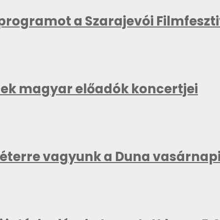
kprogramot a Szarajevói Filmfeszt
znek magyar előadók koncertjei
méterre vagyunk a Duna vasárnapi