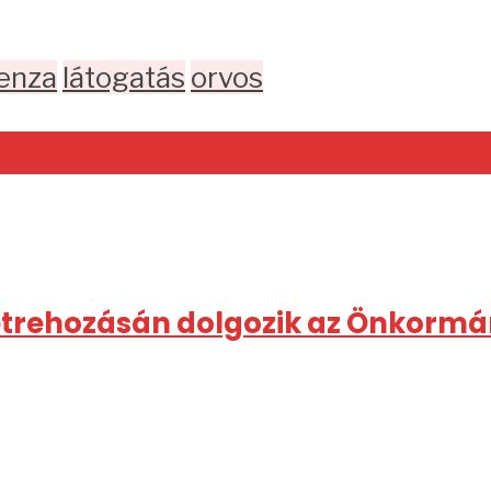
uenza
látogatás
orvos
létrehozásán dolgozik az Önkorm