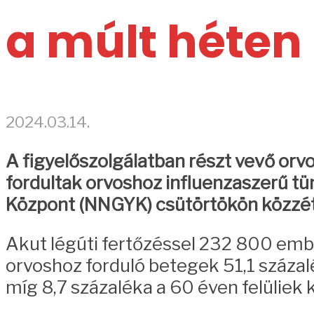
a múlt héten
2024.03.14.
A figyelőszolgálatban részt vevő orv
fordultak orvoshoz influenzaszerű t
Központ (NNGYK) csütörtökön közzét
Akut légúti fertőzéssel 232 800 ember
orvoshoz forduló betegek 51,1 százal
míg 8,7 százaléka a 60 éven felüliek 