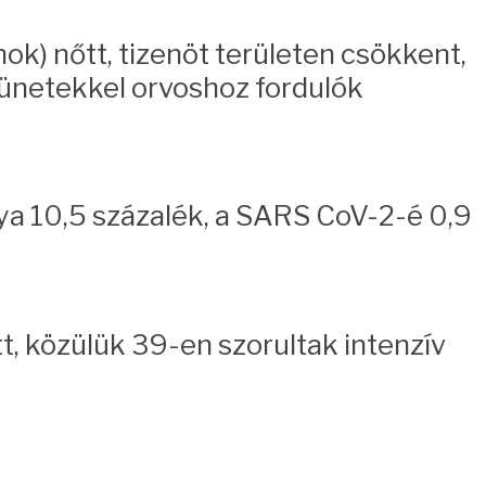
k) nőtt, tizenöt területen csökkent,
ünetekkel orvoshoz fordulók
nya 10,5 százalék, a SARS CoV-2-é 0,9
tt, közülük 39-en szorultak intenzív