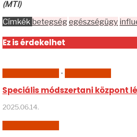
(MTI)
Címkék
betegség
egészségügy
infl
Ez is érdekelhet
EGÉSZSÉGÜGY
•
HELYI HÍREK
Speciális módszertani központ 
2025.06.14.
EGÉSZSÉGÜGY