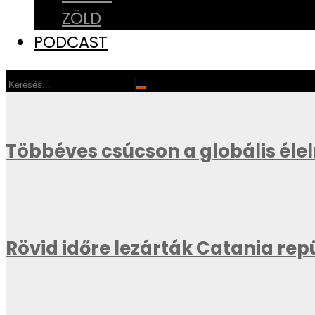
ZÖLD
PODCAST
Többéves csúcson a globális éle
Rövid időre lezárták Catania repü