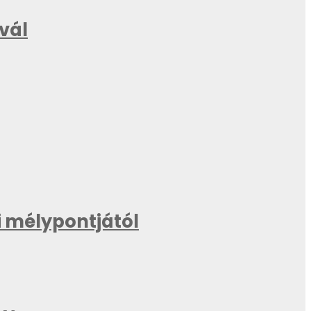
ivál
 mélypontjától