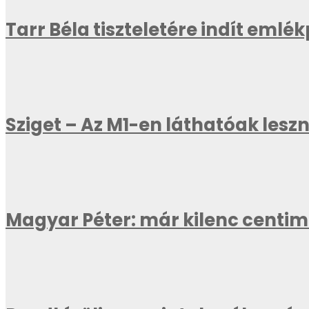
Tarr Béla tiszteletére indít emlé
Sziget – Az M1-en láthatóak les
Magyar Péter: már kilenc centi