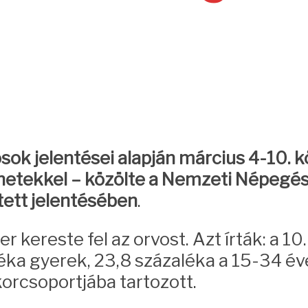
osok jelentései alapján március 4-10.
ünetekkel – közölte a Nemzeti Népegé
ett jelentésében
.
 kereste fel az orvost. Azt írták: a 1
éka gyerek, 23,8 százaléka a 15-34 év
korcsoportjába tartozott.