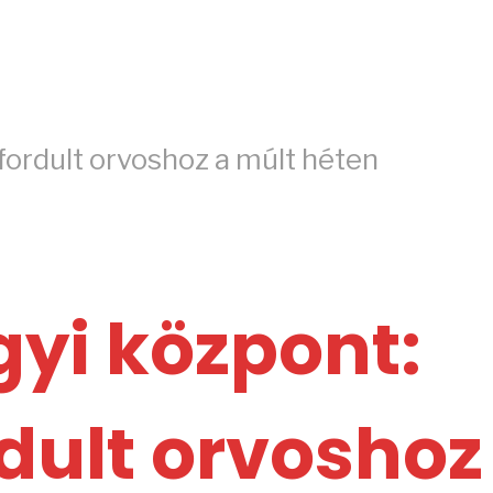
fordult orvoshoz a múlt héten
yi központ:
rdult orvoshoz