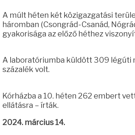
A múlt héten két közigazgatási terül
háromban (Csongrád-Csanád, Nógrád é
gyakorisága az előző héthez viszonyí
A laboratóriumba küldött 309 légúti 
százalék volt.
Kórházba a 10. héten 262 embert vette
ellátásra – írták.
2024. március 14.