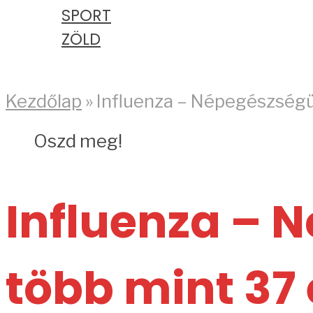
SPORT
ZÖLD
PODCAST
Kezdőlap
»
Influenza – Népegészségüg
Oszd meg!
Influenza – 
több mint 37 