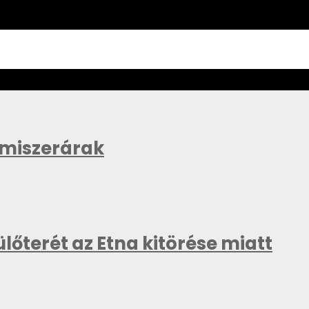
lmiszerárak
lőterét az Etna kitörése miatt