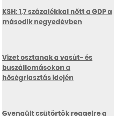
KSH: 1,7 százalékkal nőtt a GDP a
második negyedévben
Vizet osztanak a vasút- és
buszállomásokon a
hőségriasztás idején
Gyengült csütörtök reggelre a