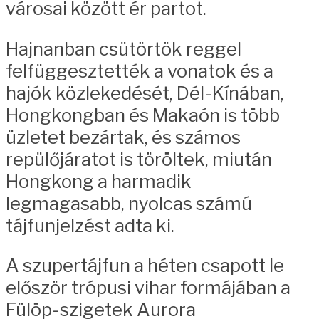
városai között ér partot.
Hajnanban csütörtök reggel
felfüggesztették a vonatok és a
hajók közlekedését, Dél-Kínában,
Hongkongban és Makaón is több
üzletet bezártak, és számos
repülőjáratot is töröltek, miután
Hongkong a harmadik
legmagasabb, nyolcas számú
tájfunjelzést adta ki.
A szupertájfun a héten csapott le
először trópusi vihar formájában a
Fülöp-szigetek Aurora