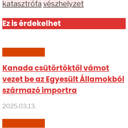
katasztrófa
vészhelyzet
Ez is érdekelhet
NAGYVILÁG
Kanada csütörtöktől vámot
vezet be az Egyesült Államokból
származó importra
2025.03.13.
NAGYVILÁG