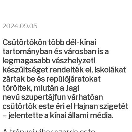
2024.09.05.
Csütörtökön több dél-kínai
tartományban és városban is a
legmagasabb vészhelyzeti
készültséget rendelték el, iskolákat
zártak be és repülőjáratokat
töröltek, miután a Jagi
nevű szupertájfun várhatóan
csütörtök este éri el Hajnan szigetét
– jelentette a kínai állami média.
A trópusi vihar szerda este