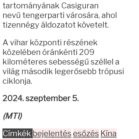
tartományának Casiguran
nevű tengerparti városára, ahol
tizennégy áldozatot követelt.
A vihar központi részének
közelében óránkénti 209
kilométeres sebességű széllel a
világ második legerősebb trópusi
ciklonja.
2024. szeptember 5.
(MTI)
Címkék
bejelentés
esőzés
Kína