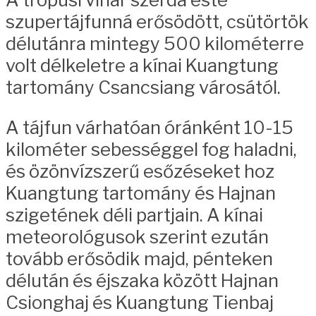
szupertájfunná erősödött, csütörtök
délutánra mintegy 500 kilométerre
volt délkeletre a kínai Kuangtung
tartomány Csancsiang városától.
A tájfun várhatóan óránként 10-15
kilométer sebességgel fog haladni,
és özönvízszerű esőzéseket hoz
Kuangtung tartomány és Hajnan
szigetének déli partjain. A kínai
meteorológusok szerint ezután
tovább erősödik majd, pénteken
délután és éjszaka között Hajnan
Csionghaj és Kuangtung Tienbaj