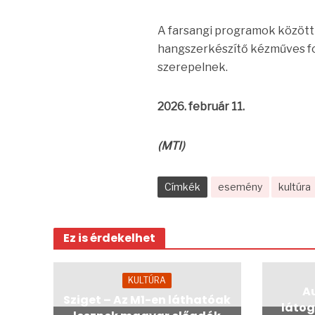
A farsangi programok között i
hangszerkészítő kézműves fo
szerepelnek.
2026. február 11.
(MTI)
Címkék
esemény
kultúra
Ez is érdekelhet
KULTÚRA
A
Sziget – Az M1-en láthatóak
látog