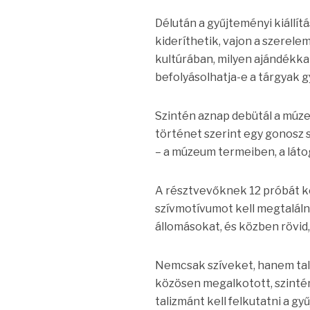
Délután a gyűjteményi kiállí
kideríthetik, vajon a szerele
kultúrában, milyen ajándékka
befolyásolhatja-e a tárgyak g
Szintén aznap debütál a múze
történet szerint egy gonosz 
– a múzeum termeiben, a láto
A résztvevőknek 12 próbát ke
szívmotívumot kell megtalálni
állomásokat, és közben rövid
Nemcsak szíveket, hanem tali
közösen megalkotott, szintén
talizmánt kell felkutatni a gy