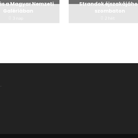
tás a Magyar Nemzeti
Strandok éjszakájáho
Galériában
szombaton
3 nap
2 hét