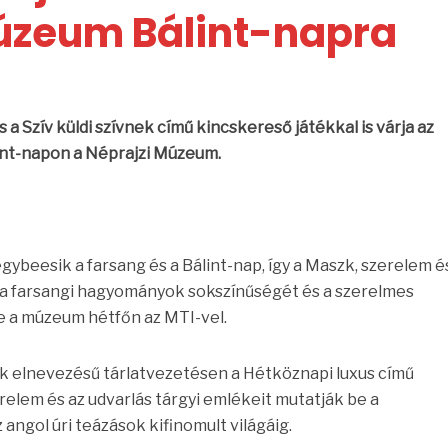
úzeum Bálint-napra
 a Szív küldi szívnek című kincskereső játékkal is várja az
int-napon a Néprajzi Múzeum.
ybeesik a farsang és a Bálint-nap, így a Maszk, szerelem é
a farsangi hagyományok sokszínűségét és a szerelmes
e a múzeum hétfőn az MTI-vel.
k elnevezésű tárlatvezetésen a Hétköznapi luxus című
erelem és az udvarlás tárgyi emlékeit mutatják be a
ngol úri teázások kifinomult világáig.