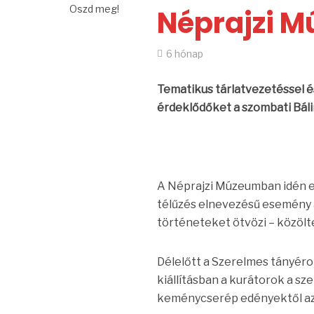
Oszd meg!
Néprajzi M
6 hónap
Tematikus tárlatvezetéssel és
érdeklődőket a szombati Bál
A Néprajzi Múzeumban idén eg
télűzés elnevezésű esemény 
történeteket ötvözi – közölt
Délelőtt a Szerelmes tányéro
kiállításban a kurátorok a sz
keménycserép edényektől az a