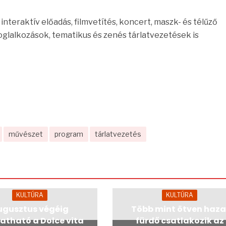
nteraktív előadás, filmvetítés, koncert, maszk- és télűző
glalkozások, tematikus és zenés tárlatvezetések is
művészet
program
tárlatvezetés
KULTÚRA
KULTÚRA
ugusztus végéig
Több mint ötven haza
atható a Dolce vita
fürdő csatlakozik az