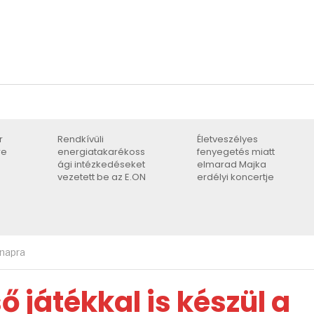
r
Rendkívüli
Életveszélyes
re
energiatakarékoss
fenyegetés miatt
ági intézkedéseket
elmarad Majka
vezetett be az E.ON
erdélyi koncertje
-napra
 játékkal is készül a