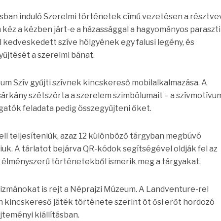
tásban induló Szerelmi történetek című vezetésen a résztv
m kéz a kézben járt-e a házassággal a hagyományos paraszti
l kedveskedett szíve hölgyének egy falusi legény, és
yűjtését a szerelmi bánat.
um Szív gyűjti szívnek kincskereső mobilalkalmazása. A
sárkány szétszórta a szerelem szimbólumait – a szívmotív
gatók feladata pedig összegyűjteni őket.
ll teljesíteniük, azaz 12 különböző tárgyban megbúvó
uk. A tárlatot bejárva QR-kódok segítségével oldják fel az
, élményszerű történetekből ismerik meg a tárgyakat.
zmánokat is rejt a Néprajzi Múzeum. A Landventure-rel
 kincskereső játék története szerint öt ősi erőt hordozó
űjteményi kiállításban.