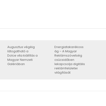
Augusztus végéig
Energiatakarékoss
látogatható a
ág – A Magyar
Dolce vita kiállítás a
Reklámszövetség
Magyar Nemzeti
csúcsidőben
Galériában
lekapcsolja digitális
reklámfelületei
világítását