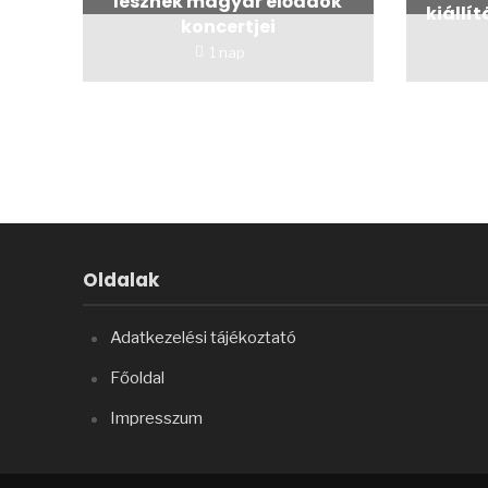
lesznek magyar előadók
kiállí
koncertjei
1 nap
Oldalak
Adatkezelési tájékoztató
Főoldal
Impresszum