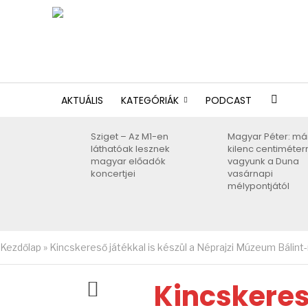
AKTUÁLIS
KATEGÓRIÁK
PODCAST
Sziget – Az M1-en
Magyar Péter: má
láthatóak lesznek
kilenc centiméter
magyar előadók
vagyunk a Duna
koncertjei
vasárnapi
mélypontjától
Kezdőlap
»
Kincskereső játékkal is készül a Néprajzi Múzeum Bálint
Kincskereső