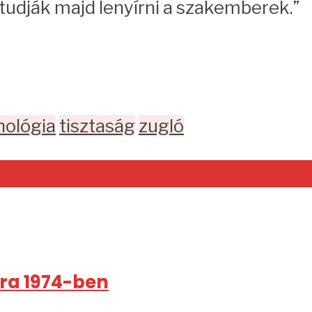
tudják majd lenyírni a szakemberek.”
nológia
tisztaság
zugló
rra 1974-ben