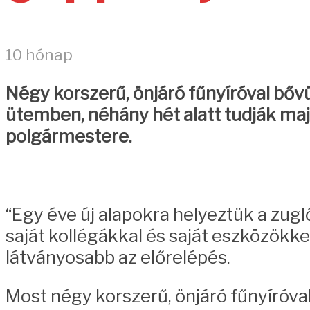
10 hónap
Négy korszerű, önjáró fűnyíróval bővül
ütemben, néhány hét alatt tudják ma
polgármestere.
“Egy éve új alapokra helyeztük a zug
saját kollégákkal és saját eszközökke
látványosabb az előrelépés.
Most négy korszerű, önjáró fűnyíróval b