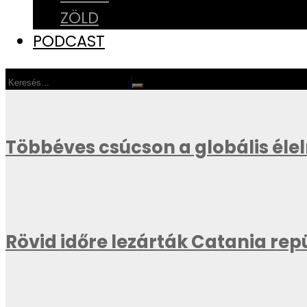
ZÖLD
PODCAST
Többéves csúcson a globális éle
Rövid időre lezárták Catania repü