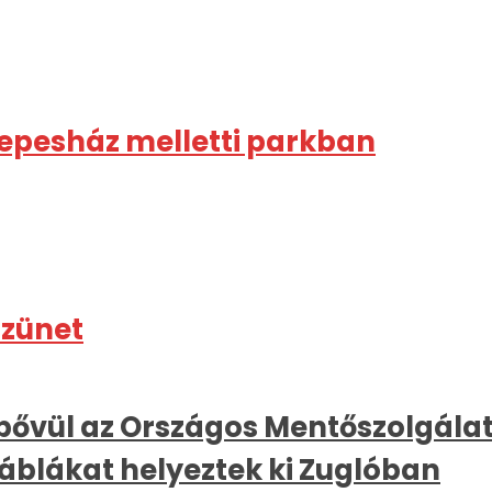
epesház melletti parkban
szünet
 bővül az Országos Mentőszolgálat 
táblákat helyeztek ki Zuglóban