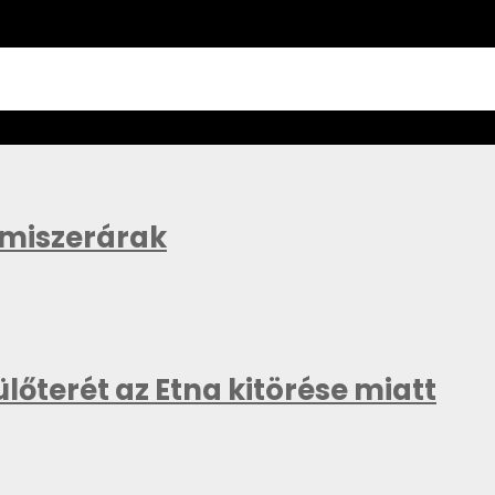
lmiszerárak
lőterét az Etna kitörése miatt