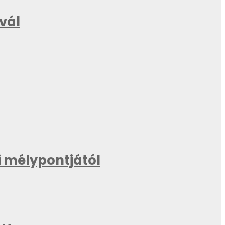
ivál
 mélypontjától