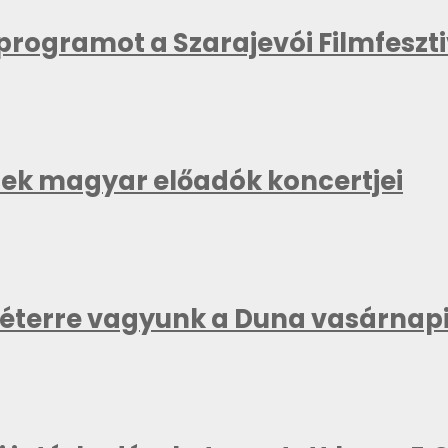
kprogramot a Szarajevói Filmfeszt
znek magyar előadók koncertjei
méterre vagyunk a Duna vasárnapi