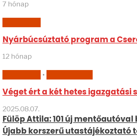
7 hónap
AKTUÁLIS
Nyárbúcsúztató program a Cser
12 hónap
AKTUÁLIS
•
HELYI HÍREK
Véget ért a két hetes igazgatási 
2025.08.07.
Fülöp Attila: 101 új mentőautóval
Újabb korszerű utastájékoztató 