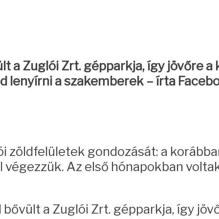
t a Zuglói Zrt. gépparkja, így jövőre a
jd lenyírni a szakemberek
– írta Faceb
lói zöldfelületek gondozását: a korább
l végezzük. Az e
lső hónapokban volta
ővült a Zuglói Zrt. gépparkja, így jövő