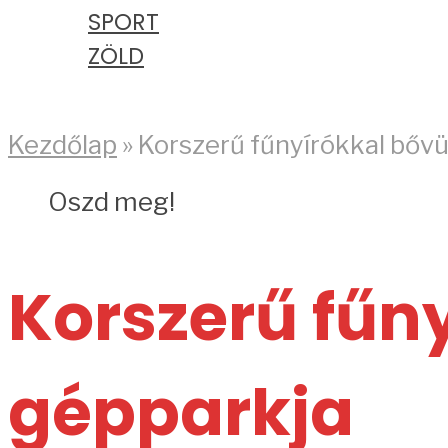
SPORT
ZÖLD
PODCAST
Kezdőlap
»
Korszerű fűnyírókkal bővül
Oszd meg!
Korszerű fűny
gépparkja