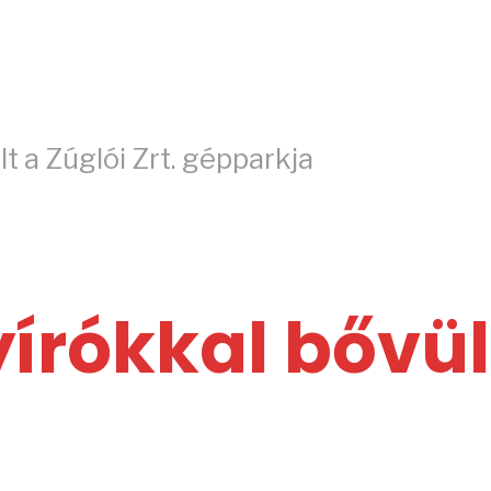
t a Zúglói Zrt. gépparkja
írókkal bővült