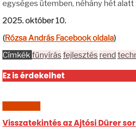
egységes ütemben, néhány hét alatt 
2025. október 10.
(
Rózsa András Facebook oldala
)
Címkék
fűnyírás
fejlesztés
rend
tech
Ez is érdekelhet
AKTUÁLIS
Visszatekintés az Ajtósi Dürer so