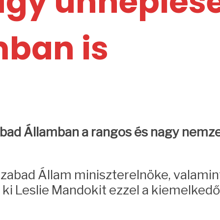
gy ünneplése 
mban is
bad Államban a rangos és nagy nemzetk
Szabad Állam miniszterelnöke, valami
ki Leslie Mandokit ezzel a kiemelkedő