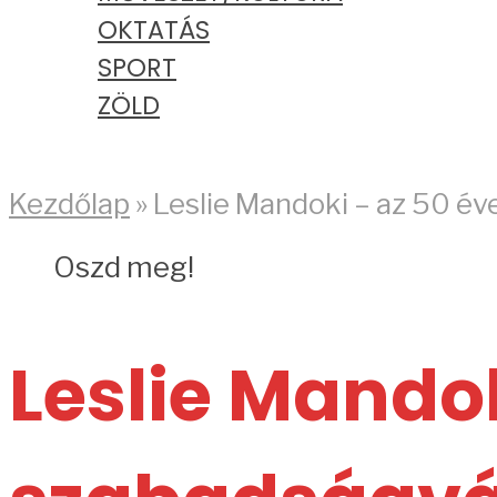
OKTATÁS
SPORT
ZÖLD
PODCAST
Kezdőlap
»
Leslie Mandoki – az 50 é
Oszd meg!
Leslie Mandok