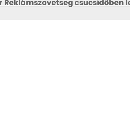
 Reklámszövetség csúcsidőben lek