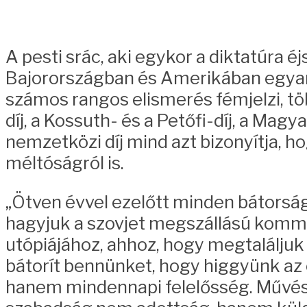
A pesti srác, aki egykor a diktatúra éj
Bajorországban és Amerikában egyarán
számos rangos elismerés fémjelzi, tö
díj, a Kossuth- és a Petőfi-díj, a Ma
nemzetközi díj mind azt bizonyítja,
méltóságról is.
„Ötven évvel ezelőtt minden bátors
hagyjuk a szovjet megszállású kommu
utópiájához, ahhoz, hogy megtaláljuk 
bátorít bennünket, hogy higgyünk az
hanem mindennapi felelősség. Művész