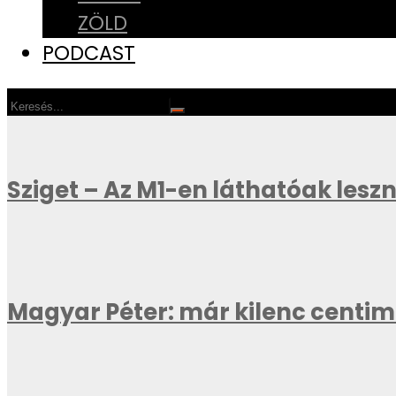
ZÖLD
PODCAST
Sziget – Az M1-en láthatóak les
Magyar Péter: már kilenc centi