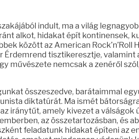
szakájából indult, ma a világ legnagyob
t alkot, hidakat épít kontinensek, ku
bbek között az American Rock’n’Roll H
gyar Érdemrend tisztikeresztje, valamin
 hogy művészete nemcsak a zenéről szó
águnkat összeszedve, barátaimmal egy
nista diktatúrát. Ma ismét bátorságra
az iránytűt, amely kivezet a válságok 
 emberben, az összetartozásban, és a
ként feladatunk hidakat építeni az e