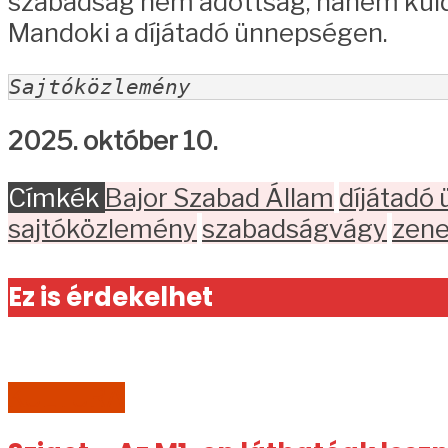
szabadság nem adottság, hanem külde
Mandoki a díjátadó ünnepségen.
Sajtóközlemény
2025. október 10.
Címkék
Bajor Szabad Állam
díjátadó
sajtóközlemény
szabadságvágy
zen
Ez is érdekelhet
KULTÚRA