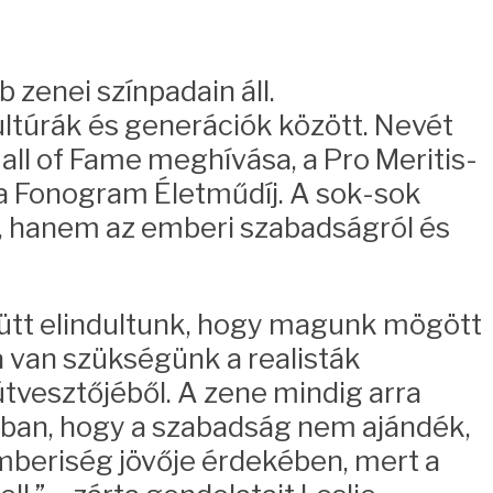
b zenei színpadain áll.
ltúrák és generációk között. Nevét
all of Fame meghívása, a Pro Meritis-
t a Fonogram Életműdíj. A sok-sok
l, hanem az emberi szabadságról és
ütt elindultunk, hogy magunk mögött
 van szükségünk a realisták
útvesztőjéből. A zene mindig arra
bban, hogy a szabadság nem ajándék,
mberiség jövője érdekében, mert a