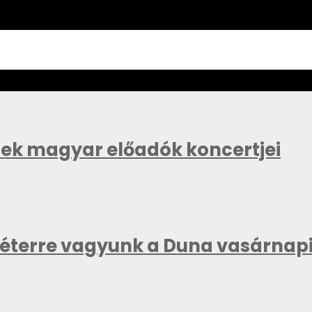
znek magyar előadók koncertjei
méterre vagyunk a Duna vasárnapi