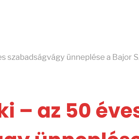
ves szabadságvágy ünneplése a Bajor S
i – az 50 éve