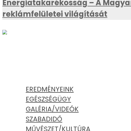
Energiatakarékosság – A Magyar
reklámfelületei világítását
AKTUÁLIS
KATEGÓRIÁK
EREDMÉNYEINK
EGÉSZSÉGÜGY
GALÉRIA/VIDEÓK
SZABADIDŐ
MŰVÉSZET/KULTÚRA