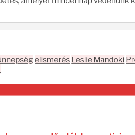
tés, amelyet mindennap védenünk kell.
 ünnepség
elismerés
Leslie Mandoki
Pr
e