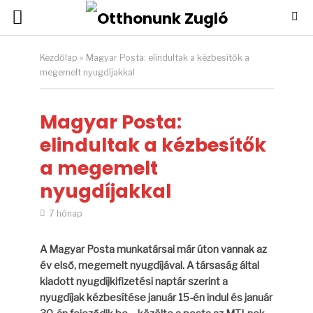
Kezdőlap
»
Magyar Posta: elindultak a kézbesítők a
megemelt nyugdíjakkal
Magyar Posta:
elindultak a kézbesítők
a megemelt
nyugdíjakkal
7 hónap
A Magyar Posta munkatársai már úton vannak az
év első, megemelt nyugdíjával. A társaság által
kiadott nyugdíjkifizetési naptár szerint a
nyugdíjak kézbesítése január 15-én indul és január