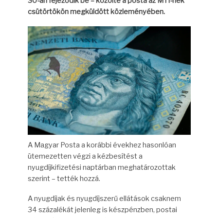
30-án fejeződik be – közölte a posta az MTI-nek
csütörtökön megküldött közleményében.
A Magyar Posta a korábbi évekhez hasonlóan
ütemezetten végzi a kézbesítést a
nyugdíjkifizetési naptárban meghatározottak
szerint – tették hozzá.
A nyugdíjak és nyugdíjszerű ellátások csaknem
34 százalékát jelenleg is készpénzben, postai