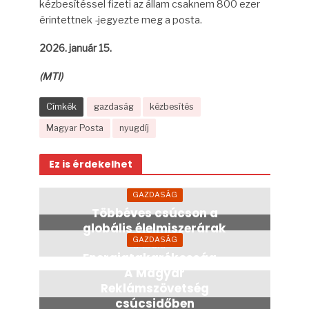
kézbesítéssel fizeti az állam csaknem 800 ezer
érintettnek -jegyezte meg a posta.
2026. január 15.
(MTI)
Címkék
gazdaság
kézbesítés
Magyar Posta
nyugdíj
Ez is érdekelhet
GAZDASÁG
Többéves csúcson a
globális élelmiszerárak
GAZDASÁG
13 óra
Energiatakarékosság –
A Magyar
Reklámszövetség
csúcsidőben