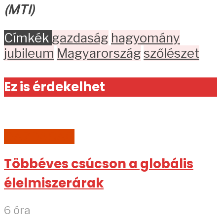
(MTI)
Címkék
gazdaság
hagyomány
jubileum
Magyarország
szőlészet
Ez is érdekelhet
GAZDASÁG
Többéves csúcson a globális
élelmiszerárak
6 óra