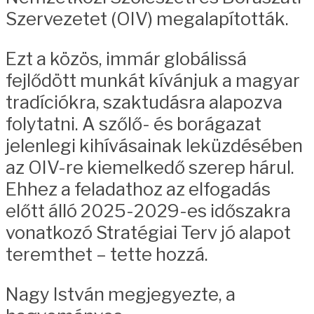
Szervezetet (OIV) megalapították.
Ezt a közös, immár globálissá
fejlődött munkát kívánjuk a magyar
tradíciókra, szaktudásra alapozva
folytatni. A szőlő- és borágazat
jelenlegi kihívásainak leküzdésében
az OIV-re kiemelkedő szerep hárul.
Ehhez a feladathoz az elfogadás
előtt álló 2025-2029-es időszakra
vonatkozó Stratégiai Terv jó alapot
teremthet – tette hozzá.
Nagy István megjegyezte, a