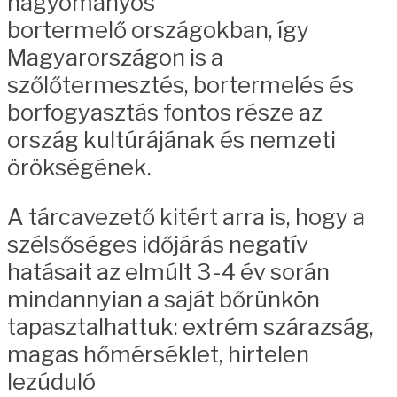
hagyományos
bortermelő országokban, így
Magyarországon is a
szőlőtermesztés, bortermelés és
borfogyasztás fontos része az
ország kultúrájának és nemzeti
örökségének.
A tárcavezető kitért arra is, hogy a
szélsőséges időjárás negatív
hatásait az elmúlt 3-4 év során
mindannyian a saját bőrünkön
tapasztalhattuk: extrém szárazság,
magas hőmérséklet, hirtelen
lezúduló