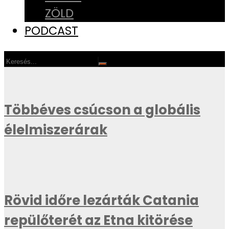
ZÖLD
PODCAST
Többéves csúcson a globális
élelmiszerárak
Rövid időre lezárták Catania
repülőterét az Etna kitörése