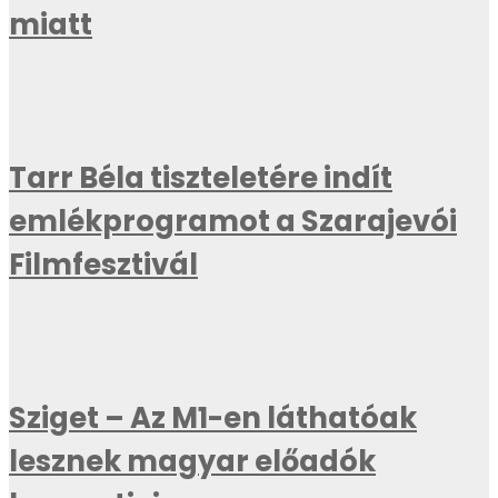
miatt
Tarr Béla tiszteletére indít
emlékprogramot a Szarajevói
Filmfesztivál
Sziget – Az M1-en láthatóak
lesznek magyar előadók