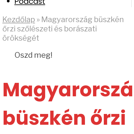
Podcast
Kezdőlap
»
Magyarország büszkén
őrzi szőlészeti és borászati
örökségét
Oszd meg!
Magyarorsz
büszkén őrzi