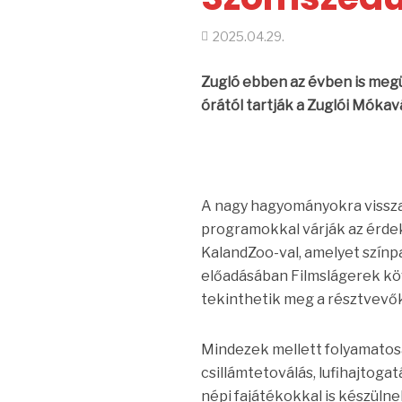
2025.04.29.
Zugló ebben az évben is meg
órától tartják a Zuglói Móka
A nagy hagyományokra vissz
programokkal várják az érdek
KalandZoo-val, amelyet színp
előadásában Filmslágerek kö
tekinthetik meg a résztvevő
Mindezek mellett folyamatosa
csillámtetoválás, lufihajtoga
népi fajátékokkal is készülne