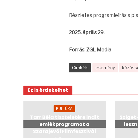
Részletes programleírás a pl
2025. április 29.
Forrás: ZGL Media
Címkék
esemény
közöss
Ez is érdekelhet
KULTÚRA
Tarr Béla tiszteletére indít
Sziget
emlékprogramot a
lesz
Szarajevói Filmfesztivál