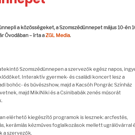
ünnepli a közösségeket, a Szomszédünnepet május 10-én 1
vár Óvodában
– írta a
ZGL Media
.
atekintő Szomszédünnepen a szervezők egész napos, ingy
lődőket. Interaktív gyermek- és családi koncert lesz a
adi bohóc- és bűvészshow, majd a Kacsóh Pongrác Színház
vetnek, majd MikiNiki és a Csinibabák zenés műsorát
k.
n elérhető kiegészítő programok is lesznek: arcfestés,
tás, kerámiás kézműves foglalkozások mellett ugrálóvárral 
k a szervezők.