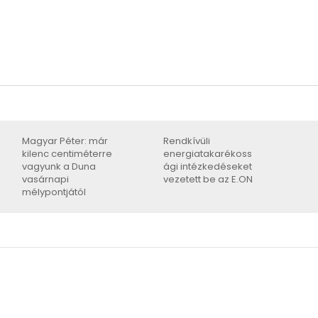
Magyar Péter: már
Rendkívüli
kilenc centiméterre
energiatakarékoss
vagyunk a Duna
ági intézkedéseket
vasárnapi
vezetett be az E.ON
mélypontjától