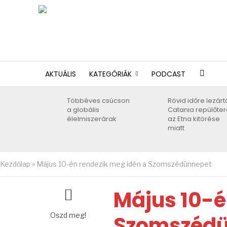
AKTUÁLIS
KATEGÓRIÁK
PODCAST
Többéves csúcson
Rövid időre lezárt
a globális
Catania repülőter
élelmiszerárak
az Etna kitörése
miatt
Kezdőlap
»
Május 10-én rendezik meg idén a Szomszédünnepet
Május 10-é
Oszd meg!
Szomszéd