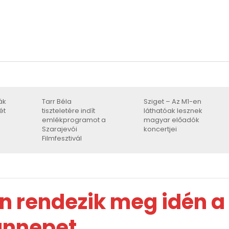
ák
Tarr Béla
Sziget – Az M1-en
ét
tiszteletére indít
láthatóak lesznek
emlékprogramot a
magyar előadók
Szarajevói
koncertjei
Filmfesztivál
n rendezik meg idén a
ünnepet