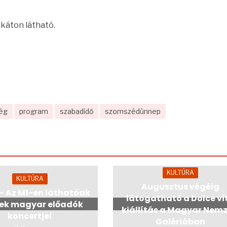
akáton látható.
ég
program
szabadidő
szomszédünnep
KULTÚRA
KULTÚRA
Augusztus végéig
 – Az M1-en láthatóak
látogatható a Dolce vi
nek magyar előadók
kiállítás a Magyar Nemz
koncertjei
Galériában