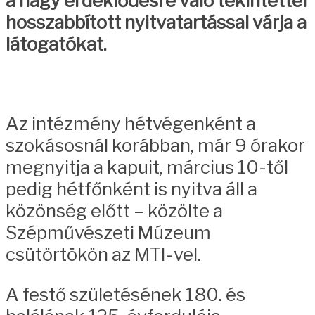
a nagy érdeklődésre való tekintettel
hosszabbított nyitvatartással várja a
látogatókat.
Az intézmény hétvégenként a
szokásosnál korábban, már 9 órakor
megnyitja a kapuit, március 10-től
pedig hétfőnként is nyitva áll a
közönség előtt – közölte a
Szépművészeti Múzeum
csütörtökön az MTI-vel.
A festő születésének 180. és