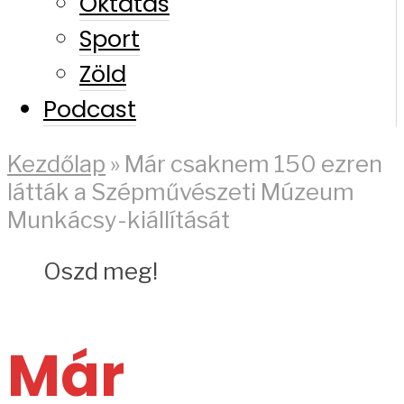
Oktatás
Sport
Zöld
Podcast
Kezdőlap
»
Már csaknem 150 ezren
látták a Szépművészeti Múzeum
Munkácsy-kiállítását
Oszd meg!
Már