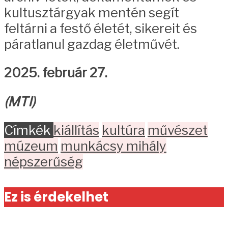
kultusztárgyak mentén segít
feltárni a festő életét, sikereit és
páratlanul gazdag életművét.
2025. február 27.
(MTI)
Címkék
kiállítás
kultúra
művészet
múzeum
munkácsy mihály
népszerűség
Ez is érdekelhet