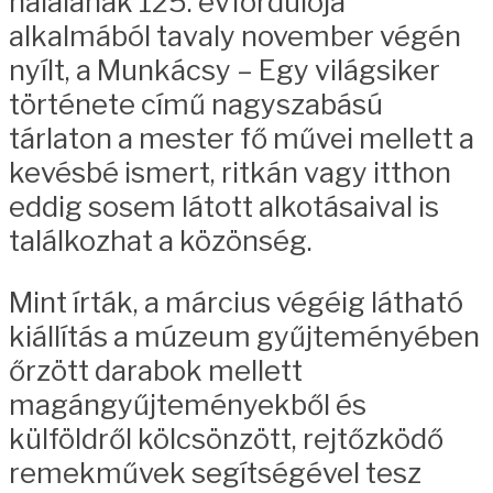
halálának 125. évfordulója
alkalmából tavaly november végén
nyílt, a Munkácsy – Egy világsiker
története című nagyszabású
tárlaton a mester fő művei mellett a
kevésbé ismert, ritkán vagy itthon
eddig sosem látott alkotásaival is
találkozhat a közönség.
Mint írták, a március végéig látható
kiállítás a múzeum gyűjteményében
őrzött darabok mellett
magángyűjteményekből és
külföldről kölcsönzött, rejtőzködő
remekművek segítségével tesz