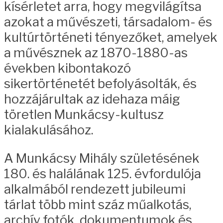
kísérletet arra, hogy megvilágítsa
azokat a művészeti, társadalom- és
kultúrtörténeti tényezőket, amelyek
a művésznek az 1870-1880-as
években kibontakozó
sikertörténetét befolyásolták, és
hozzájárultak az idehaza máig
töretlen Munkácsy-kultusz
kialakulásához.
A Munkácsy Mihály születésének
180. és halálának 125. évfordulója
alkalmából rendezett jubileumi
tárlat több mint száz műalkotás,
archív fotók, dokumentumok és