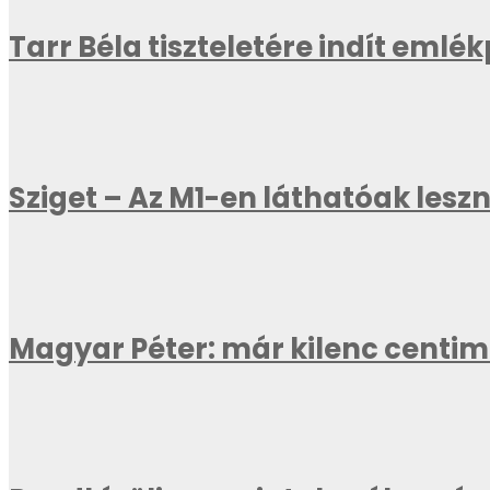
Tarr Béla tiszteletére indít emlé
Sziget – Az M1-en láthatóak les
Magyar Péter: már kilenc centi