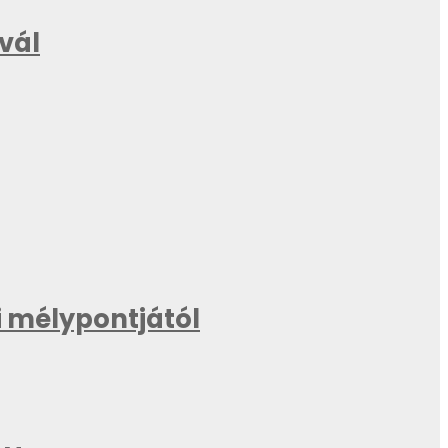
ivál
 mélypontjától