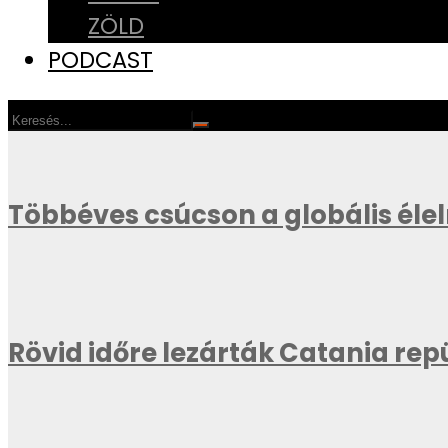
ZÖLD
PODCAST
Többéves csúcson a globális éle
Rövid időre lezárták Catania repü