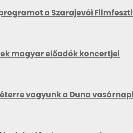
kprogramot a Szarajevói Filmfeszt
znek magyar előadók koncertjei
méterre vagyunk a Duna vasárnapi