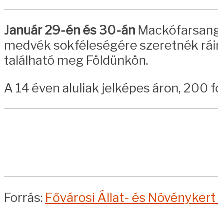
Január 29-én és 30-án
Mackófarsangga
medvék sokféleségére szeretnék ráirá
található meg Földünkön.
A 14 éven aluliak jelképes áron, 200 
Forrás:
Fővárosi Állat- és Növénykert