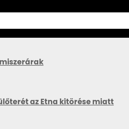
lmiszerárak
lőterét az Etna kitörése miatt