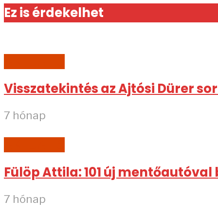
Ez is érdekelhet
AKTUÁLIS
Visszatekintés az Ajtósi Dürer so
7 hónap
AKTUÁLIS
Fülöp Attila: 101 új mentőautóval
7 hónap