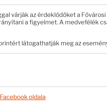
l várják az érdeklődőket a Fővárosi 
nyítani a figyelmet. A medvefélék cs
forintért látogathatják meg az esemén
 Facebook oldala