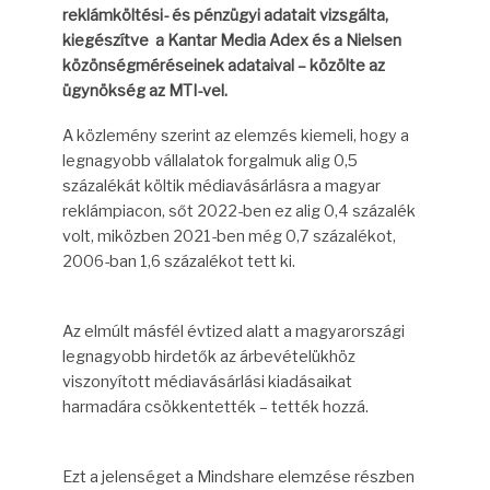
reklámköltési- és pénzügyi adatait vizsgálta,
kiegészítve a Kantar Media Adex és a Nielsen
közönségméréseinek adataival – közölte az
ügynökség az MTI-vel.
A közlemény szerint az elemzés kiemeli, hogy a
legnagyobb vállalatok forgalmuk alig 0,5
százalékát költik médiavásárlásra a magyar
reklámpiacon, sőt 2022-ben ez alig 0,4 százalék
volt, miközben 2021-ben még 0,7 százalékot,
2006-ban 1,6 százalékot tett ki.
Az elmúlt másfél évtized alatt a magyarországi
legnagyobb hirdetők az árbevételükhöz
viszonyított médiavásárlási kiadásaikat
harmadára csökkentették – tették hozzá.
Ezt a jelenséget a Mindshare elemzése részben