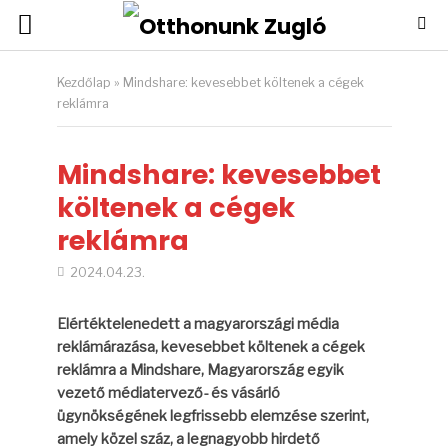
Kezdőlap
»
Mindshare: kevesebbet költenek a cégek
reklámra
Mindshare: kevesebbet
költenek a cégek
reklámra
2024.04.23.
Elértéktelenedett a magyarországi média
reklámárazása, kevesebbet költenek a cégek
reklámra a Mindshare, Magyarország egyik
vezető médiatervező- és vásárló
ügynökségének legfrissebb elemzése szerint,
amely közel száz, a legnagyobb hirdető