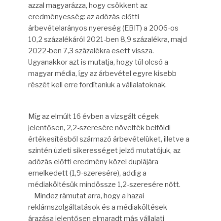
azzal magyarázza, hogy csökkent az
eredményesség: az adózás előtti
árbevételarányos nyereség (EBIT) a 2006-os
10,2 százalékáról 2021-ben 8,9 százalékra, majd
2022-ben 7,3 százalékra esett vissza.
Ugyanakkor azt is mutatja, hogy túl olcsó a
magyar média, így az árbevétel egyre kisebb
részét kell erre fordítaniuk a vállalatoknak.
Míg az elmúlt 16 évben a vizsgált cégek
jelentősen, 2,2-szeresére növelték belföldi
értékesítésből származó árbevételüket, illetve a
szintén üzleti sikerességet jelző mutatójuk, az
adózás előtti eredmény közel duplájára
emelkedett (1,9-szeresére), addig a
médiaköltésük mindössze 1,2-szeresére nőtt.
Mindez rámutat arra, hogy a hazai
reklámszolgáltatások és a médiaköltések
árazása jelentősen elmaradt más vállalati