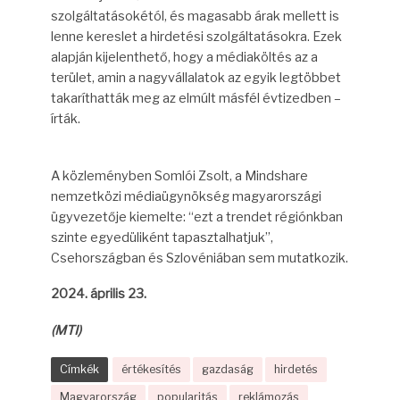
szolgáltatásokétól, és magasabb árak mellett is
lenne kereslet a hirdetési szolgáltatásokra. Ezek
alapján kijelenthető, hogy a médiaköltés az a
terület, amin a nagyvállalatok az egyik legtöbbet
takaríthatták meg az elmúlt másfél évtizedben –
írták.
A közleményben Somlói Zsolt, a Mindshare
nemzetközi médiaügynökség magyarországi
ügyvezetője kiemelte: “ezt a trendet régiónkban
szinte egyedüliként tapasztalhatjuk”,
Csehországban és Szlovéniában sem mutatkozik.
2024. április 23.
(MTI)
Címkék
értékesítés
gazdaság
hirdetés
Magyarország
popularitás
reklámozás