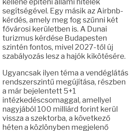
kellene építeni állami hitelek
segítségével. Egy másik az Airbnb-
kérdés, amely meg fog szűnni két
fővárosi kerületben is. A Dunai
turizmus kérdése Budapesten
szintén fontos, mivel 2027-től új
szabályozás lesz a hajók kikötésére.
Ugyancsak ilyen téma a vendéglátás
rendszerszintű megújítása, részben
a már bejelentett 5+1
intézkedéscsomaggal, amellyel
nagyjából 100 milliárd forint kerül
vissza a szektorba, a következő
héten a közlönyben megjelenő