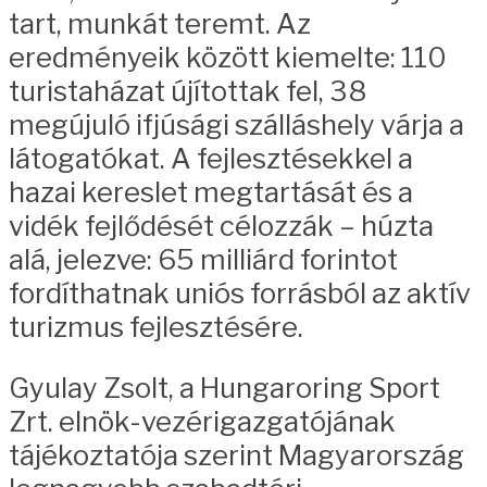
tart, munkát teremt. Az
eredményeik között kiemelte: 110
turistaházat újítottak fel, 38
megújuló ifjúsági szálláshely várja a
látogatókat. A fejlesztésekkel a
hazai kereslet megtartását és a
vidék fejlődését célozzák – húzta
alá, jelezve: 65 milliárd forintot
fordíthatnak uniós forrásból az aktív
turizmus fejlesztésére.
Gyulay Zsolt, a Hungaroring Sport
Zrt. elnök-vezérigazgatójának
tájékoztatója szerint Magyarország