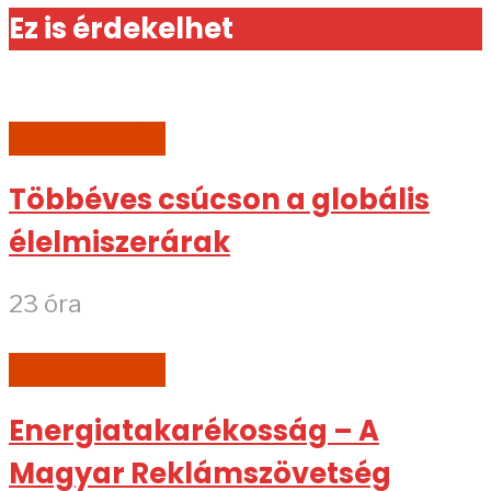
Ez is érdekelhet
GAZDASÁG
Többéves csúcson a globális
élelmiszerárak
23 óra
GAZDASÁG
Energiatakarékosság – A
Magyar Reklámszövetség