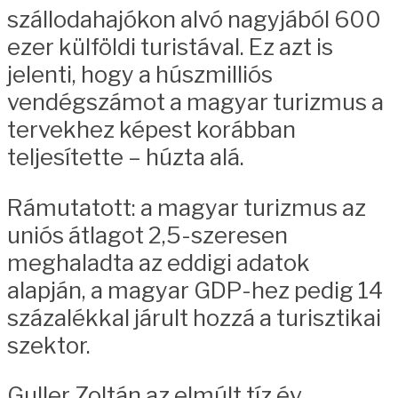
szállodahajókon alvó nagyjából 600
ezer külföldi turistával. Ez azt is
jelenti, hogy a húszmilliós
vendégszámot a magyar turizmus a
tervekhez képest korábban
teljesítette – húzta alá.
Rámutatott: a magyar turizmus az
uniós átlagot 2,5-szeresen
meghaladta az eddigi adatok
alapján, a magyar GDP-hez pedig 14
százalékkal járult hozzá a turisztikai
szektor.
Guller Zoltán az elmúlt tíz év