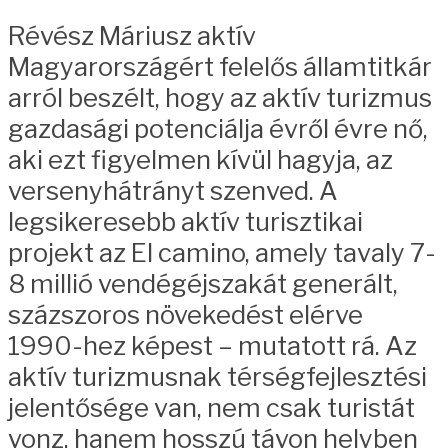
Révész Máriusz aktív
Magyarországért felelős államtitkár
arról beszélt, hogy az aktív turizmus
gazdasági potenciálja évről évre nő,
aki ezt figyelmen kívül hagyja, az
versenyhátrányt szenved. A
legsikeresebb aktív turisztikai
projekt az El camino, amely tavaly 7-
8 millió vendégéjszakát generált,
százszoros növekedést elérve
1990-hez képest – mutatott rá. Az
aktív turizmusnak térségfejlesztési
jelentősége van, nem csak turistát
vonz, hanem hosszú távon helyben