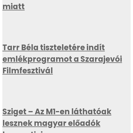
miatt
Tarr Béla tiszteletére indít
emlékprogramot a Szarajevói
Filmfesztivál
Sziget – Az M1-en láthatóak
lesznek magyar előadók