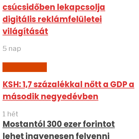
csúcsidőben lekapcsolja
digitális reklámfelületei
világítását
5 nap
GAZDASÁG
KSH: 1,7 százalékkal nőtt a GDP a
második negyedévben
1 hét
Mostantól 300 ezer forintot
lehet ingyenesen felvenni