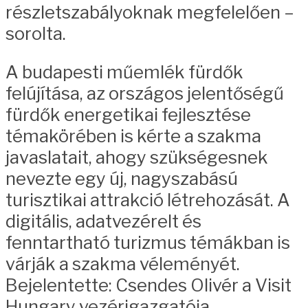
részletszabályoknak megfelelően –
sorolta.
A budapesti műemlék fürdők
felújítása, az országos jelentőségű
fürdők energetikai fejlesztése
témakörében is kérte a szakma
javaslatait, ahogy szükségesnek
nevezte egy új, nagyszabású
turisztikai attrakció létrehozását. A
digitális, adatvezérelt és
fenntartható turizmus témákban is
várják a szakma véleményét.
Bejelentette: Csendes Olivér a Visit
Hungary vezérigazgatója