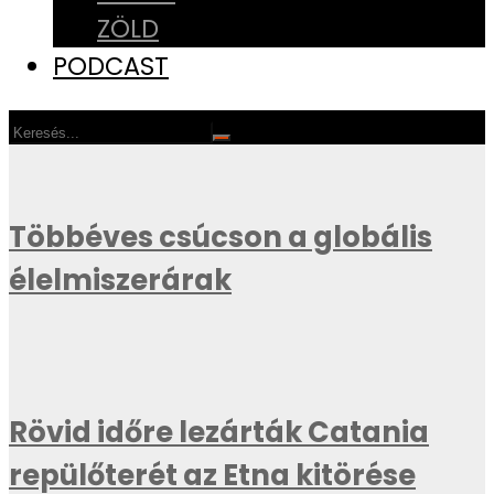
ZÖLD
PODCAST
Többéves csúcson a globális
élelmiszerárak
Rövid időre lezárták Catania
repülőterét az Etna kitörése