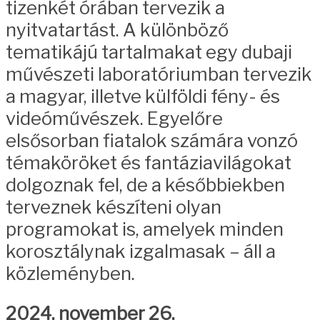
tizenkét órában tervezik a
nyitvatartást. A különböző
tematikájú tartalmakat egy dubaji
művészeti laboratóriumban tervezik
a magyar, illetve külföldi fény- és
videóművészek. Egyelőre
elsősorban fiatalok számára vonzó
témaköröket és fantáziavilágokat
dolgoznak fel, de a későbbiekben
terveznek készíteni olyan
programokat is, amelyek minden
korosztálynak izgalmasak – áll a
közleményben.
2024. november 26.