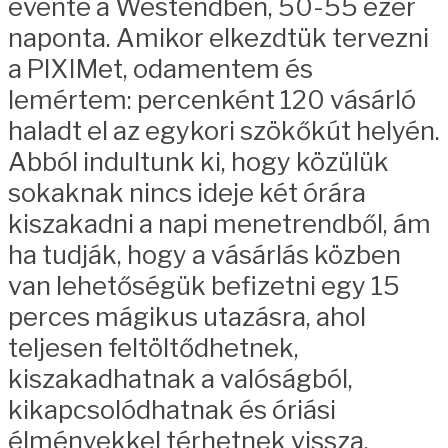
évente a Westendben, 50-55 ezer
naponta. Amikor elkezdtük tervezni
a PIXIMet, odamentem és
lemértem: percenként 120 vásárló
haladt el az egykori szökőkút helyén.
Abból indultunk ki, hogy közülük
sokaknak nincs ideje két órára
kiszakadni a napi menetrendből, ám
ha tudják, hogy a vásárlás közben
van lehetőségük befizetni egy 15
perces mágikus utazásra, ahol
teljesen feltöltődhetnek,
kiszakadhatnak a valóságból,
kikapcsolódhatnak és óriási
élményekkel térhetnek vissza,