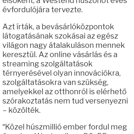
elsőként, a Westend huszonöt éves
évfordulójára tervezte.
Azt írták, a bevásárlóközpontok
látogatásának szokásai az egész
világon nagy átalakuláson mennek
keresztül. Az online vásárlás és a
streaming szolgáltatások
térnyerésével olyan innovációkra,
szolgáltatásokra van szükség,
amelyekkel az otthonról is elérhető
szórakoztatás nem tud versenyezni
– közölték.
“Közel húszmillió ember fordul meg