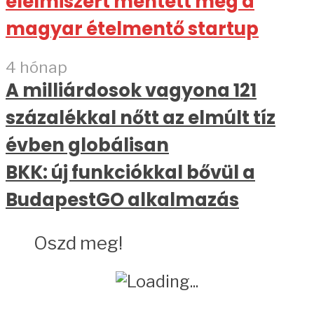
élelmiszert mentett meg a
magyar ételmentő startup
4 hónap
A milliárdosok vagyona 121
százalékkal nőtt az elmúlt tíz
évben globálisan
BKK: új funkciókkal bővül a
BudapestGO alkalmazás
Oszd meg!