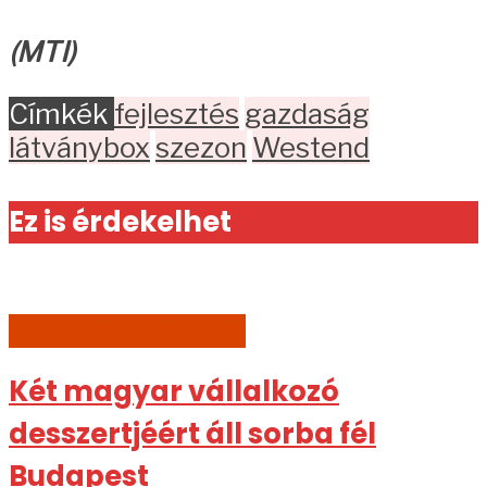
(MTI)
Címkék
fejlesztés
gazdaság
látványbox
szezon
Westend
Ez is érdekelhet
SZÍNES-ÉRDEKES
Két magyar vállalkozó
desszertjéért áll sorba fél
Budapest