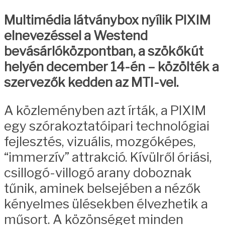
Multimédia látványbox nyílik PIXIM
elnevezéssel a Westend
bevásárlóközpontban, a szökőkút
helyén december 14-én – közölték a
szervezők kedden az MTI-vel.
A közleményben azt írták, a PIXIM
egy szórakoztatóipari technológiai
fejlesztés, vizuális, mozgóképes,
“immerzív” attrakció. Kívülről óriási,
csillogó-villogó arany doboznak
tűnik, aminek belsejében a nézők
kényelmes ülésekben élvezhetik a
műsort. A közönséget minden