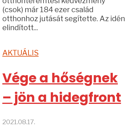
otthonteremtési kedvezmény
(csok) már 184 ezer család
otthonhoz jutását segítette. Az idén
elindított...
AKTUÁLIS
Vége a hőségnek
– jön a hidegfront
2021.08.17.