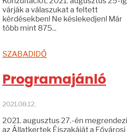
Konzultációt, 2021. augusztus 25-ig
várják a válaszukat a feltett
kérdésekben! Ne késlekedjen! Már
több mint 875...
SZABADIDŐ
Programajánló
2021.08.12.
2021. augusztus 27.-én megrendezi
az Állatkertek Éjszakáját a Fővárosi