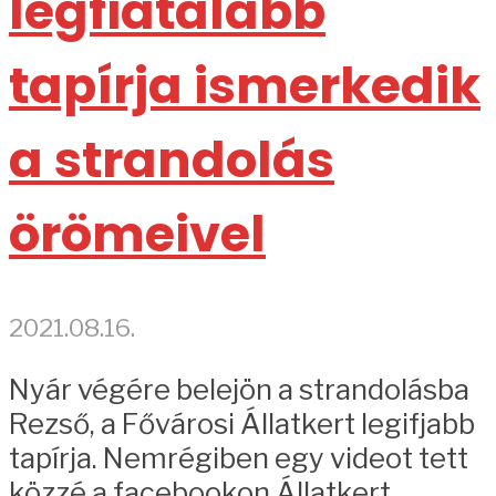
legfiatalabb
tapírja ismerkedik
a strandolás
örömeivel
2021.08.16.
Nyár végére belejön a strandolásba
Rezső, a Fővárosi Állatkert legifjabb
tapírja. Nemrégiben egy videot tett
közzé a facebookon Állatkert,