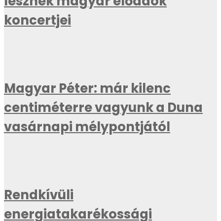
lesznek magyar előadók
koncertjei
Magyar Péter: már kilenc
centiméterre vagyunk a Duna
vasárnapi mélypontjától
Rendkívüli
energiatakarékossági