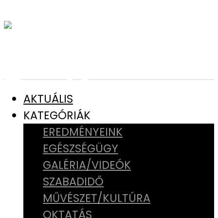
AKTUÁLIS
KATEGÓRIÁK
EREDMÉNYEINK
EGÉSZSÉGÜGY
GALÉRIA/VIDEÓK
SZABADIDŐ
MŰVÉSZET/KULTÚRA
OKTATÁS