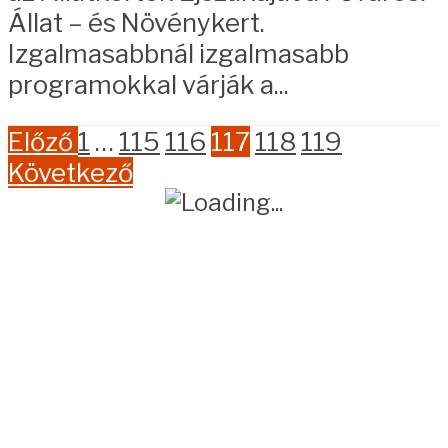
Állat – és Növénykert.
Izgalmasabbnál izgalmasabb
programokkal várják a...
Előző
1
…
115
116
117
118
119
Következő