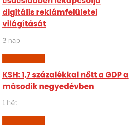
csúcsidőben lekapcsolja
digitális reklámfelületei
világítását
3 nap
GAZDASÁG
KSH: 1,7 százalékkal nőtt a GDP a
második negyedévben
1 hét
GAZDASÁG