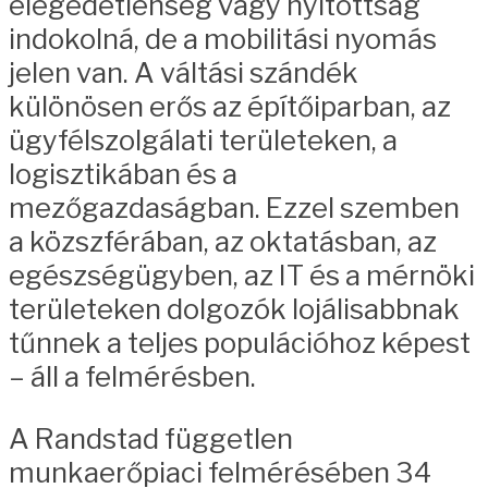
elégedetlenség vagy nyitottság
indokolná, de a mobilitási nyomás
jelen van. A váltási szándék
különösen erős az építőiparban, az
ügyfélszolgálati területeken, a
logisztikában és a
mezőgazdaságban. Ezzel szemben
a közszférában, az oktatásban, az
egészségügyben, az IT és a mérnöki
területeken dolgozók lojálisabbnak
tűnnek a teljes populációhoz képest
– áll a felmérésben.
A Randstad független
munkaerőpiaci felmérésében 34