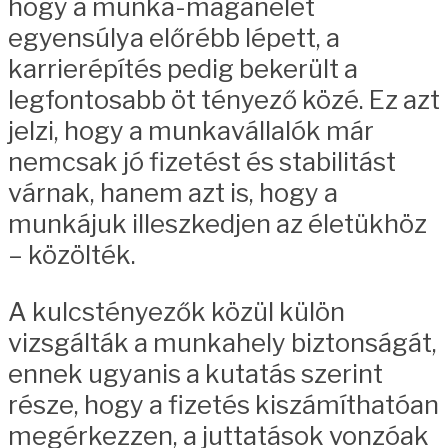
hogy a munka-magánélet
egyensúlya előrébb lépett, a
karrierépítés pedig bekerült a
legfontosabb öt tényező közé. Ez azt
jelzi, hogy a munkavállalók már
nemcsak jó fizetést és stabilitást
várnak, hanem azt is, hogy a
munkájuk illeszkedjen az életükhöz
– közölték.
A kulcstényezők közül külön
vizsgálták a munkahely biztonságát,
ennek ugyanis a kutatás szerint
része, hogy a fizetés kiszámíthatóan
megérkezzen, a juttatások vonzóak