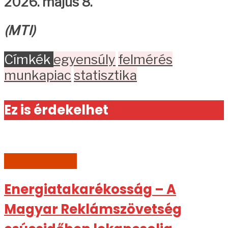
2026. május 8.
(MTI)
Címkék
egyensúly
felmérés
munkapiac
statisztika
Ez is érdekelhet
GAZDASÁG
Energiatakarékosság – A
Magyar Reklámszövetség