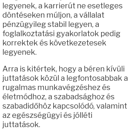
legyenek, a karrierút ne esetleges
döntéseken múljon, a vállalat
pénzügyileg stabil legyen, a
foglalkoztatási gyakorlatok pedig
korrektek és következetesek
legyenek.
Arra is kitértek, hogy a béren kívüli
juttatások közül a legfontosabbak a
rugalmas munkavégzéshez és
életmódhoz, a szabadsághoz és
szabadidőhöz kapcsolódó, valamint
az egészségügyi és jólléti
juttatások.