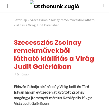
Kezdőlap
»
Szecessziós Zsolnay remekművekből látható
kiállítás a Virág Judit Galériában
Szecessziós Zsolnay
remekművekből
látható kiállítás a Virág
Judit Galériában
5 hónap
Először láthatja a közönség Virág Judit és Törő
István három évtizeden át gyűjtött Zsolnay
magángyűjteményét március 6-tól április 19-ig a
Virág Judit Galériában.