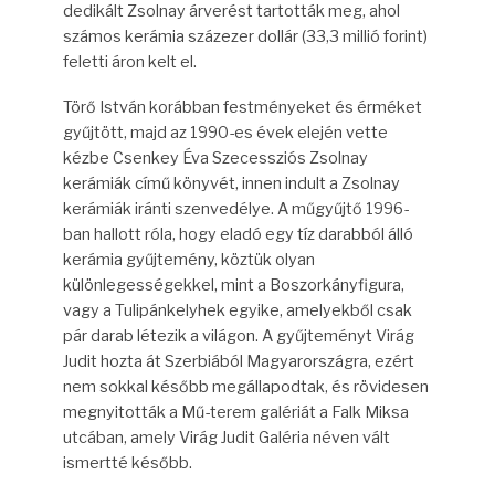
dedikált Zsolnay árverést tartották meg, ahol
számos kerámia százezer dollár (33,3 millió forint)
feletti áron kelt el.
Törő István korábban festményeket és érméket
gyűjtött, majd az 1990-es évek elején vette
kézbe Csenkey Éva Szecessziós Zsolnay
kerámiák című könyvét, innen indult a Zsolnay
kerámiák iránti szenvedélye. A műgyűjtő 1996-
ban hallott róla, hogy eladó egy tíz darabból álló
kerámia gyűjtemény, köztük olyan
különlegességekkel, mint a Boszorkányfigura,
vagy a Tulipánkelyhek egyike, amelyekből csak
pár darab létezik a világon. A gyűjteményt Virág
Judit hozta át Szerbiából Magyarországra, ezért
nem sokkal később megállapodtak, és rövidesen
megnyitották a Mű-terem galériát a Falk Miksa
utcában, amely Virág Judit Galéria néven vált
ismertté később.