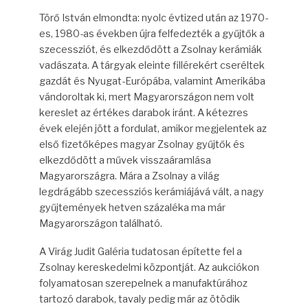
Törő István elmondta: nyolc évtized után az 1970-
es, 1980-as években újra felfedezték a gyűjtők a
szecessziót, és elkezdődött a Zsolnay kerámiák
vadászata. A tárgyak eleinte fillérekért cseréltek
gazdát és Nyugat-Európába, valamint Amerikába
vándoroltak ki, mert Magyarországon nem volt
kereslet az értékes darabok iránt. A kétezres
évek elején jött a fordulat, amikor megjelentek az
első fizetőképes magyar Zsolnay gyűjtők és
elkezdődött a művek visszaáramlása
Magyarországra. Mára a Zsolnay a világ
legdrágább szecessziós kerámiájává vált, a nagy
gyűjtemények hetven százaléka ma már
Magyarországon található.
A Virág Judit Galéria tudatosan építette fel a
Zsolnay kereskedelmi központját. Az aukciókon
folyamatosan szerepelnek a manufaktúrához
tartozó darabok, tavaly pedig már az ötödik