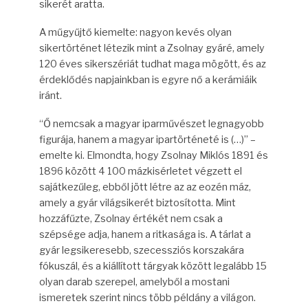
sikerét aratta.
A műgyűjtő kiemelte: nagyon kevés olyan
sikertörténet létezik mint a Zsolnay gyáré, amely
120 éves sikerszériát tudhat maga mögött, és az
érdeklődés napjainkban is egyre nő a kerámiáik
iránt.
“Ő nemcsak a magyar iparművészet legnagyobb
figurája, hanem a magyar ipartörténeté is (…)” –
emelte ki. Elmondta, hogy Zsolnay Miklós 1891 és
1896 között 4 100 mázkisérletet végzett el
sajátkezűleg, ebből jött létre az az eozén máz,
amely a gyár világsikerét biztosította. Mint
hozzáfűzte, Zsolnay értékét nem csak a
szépsége adja, hanem a ritkasága is. A tárlat a
gyár legsikeresebb, szecessziós korszakára
fókuszál, és a kiállított tárgyak között legalább 15
olyan darab szerepel, amelyből a mostani
ismeretek szerint nincs több példány a világon.