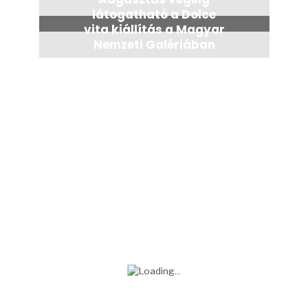
látogatható a Dolce
vita kiállítás a Magyar
Nemzeti Galériában
4 nap