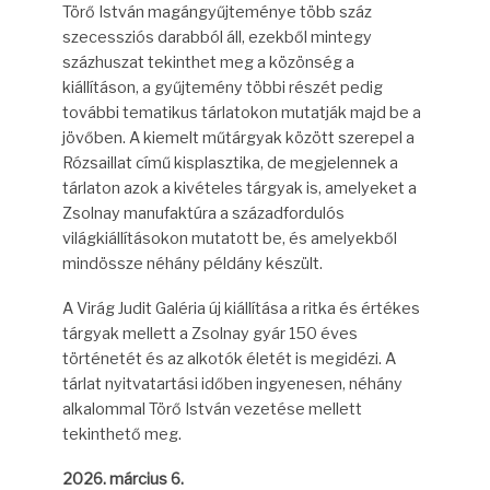
Törő István magángyűjteménye több száz
szecessziós darabból áll, ezekből mintegy
százhuszat tekinthet meg a közönség a
kiállításon, a gyűjtemény többi részét pedig
további tematikus tárlatokon mutatják majd be a
jövőben. A kiemelt műtárgyak között szerepel a
Rózsaillat című kisplasztika, de megjelennek a
tárlaton azok a kivételes tárgyak is, amelyeket a
Zsolnay manufaktúra a századfordulós
világkiállításokon mutatott be, és amelyekből
mindössze néhány példány készült.
A Virág Judit Galéria új kiállítása a ritka és értékes
tárgyak mellett a Zsolnay gyár 150 éves
történetét és az alkotók életét is megidézi. A
tárlat nyitvatartási időben ingyenesen, néhány
alkalommal Törő István vezetése mellett
tekinthető meg.
2026. március 6.