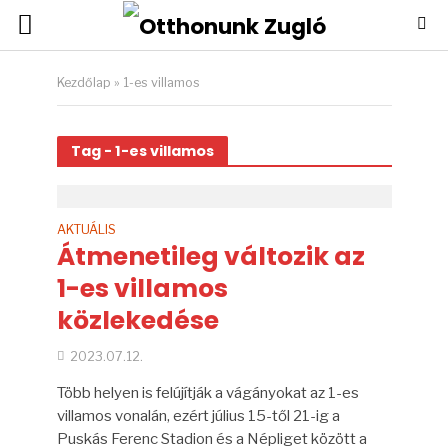
Kezdőlap
»
1-es villamos
Tag - 1-es villamos
AKTUÁLIS
Átmenetileg változik az
1-es villamos
közlekedése
2023.07.12.
Több helyen is felújítják a vágányokat az 1-es
villamos vonalán, ezért július 15-től 21-ig a
Puskás Ferenc Stadion és a Népliget között a