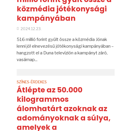
közmédia jótékonysági
kampányában
2024.12.23.
516 millió forint gyűlt össze a közmédia Jónak
lenni jó! elnevezésű jótékonysági kampányában –
hangzott el a Duna televízión a kampányt záró,
vasárnap...
SZÍNES-ÉRDEKES
Átlépte az 50.000
kilogrammos
álomhatárt azoknak az
adományoknak a súlya,
amelyek a