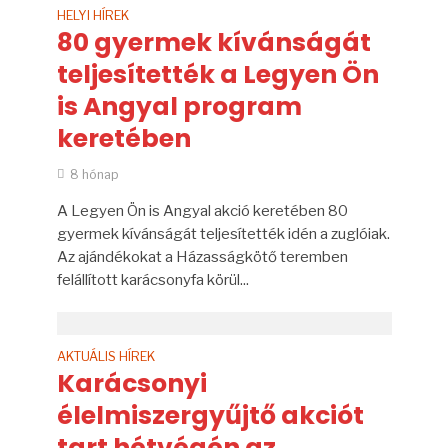
HELYI HÍREK
80 gyermek kívánságát
teljesítették a Legyen Ön
is Angyal program
keretében
8 hónap
A Legyen Ön is Angyal akció keretében 80
gyermek kívánságát teljesítették idén a zuglóiak.
Az ajándékokat a Házasságkötő teremben
felállított karácsonyfa körül...
AKTUÁLIS HÍREK
Karácsonyi
élelmiszergyűjtő akciót
tart hétvégén az