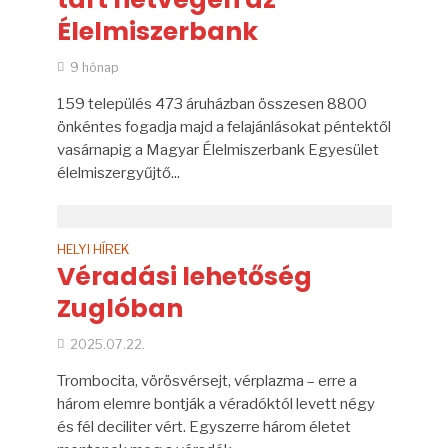
Élelmiszerbank
9 hónap
159 település 473 áruházban összesen 8800
önkéntes fogadja majd a felajánlásokat péntektől
vasárnapig a Magyar Élelmiszerbank Egyesület
élelmiszergyűjtő...
HELYI HÍREK
Véradási lehetőség
Zuglóban
2025.07.22.
Trombocita, vörösvérsejt, vérplazma – erre a
három elemre bontják a véradóktól levett négy
és fél deciliter vért. Egyszerre három életet