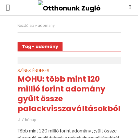
Kezdőlap
»
adomány
Tag - adomány
SZÍNES-ÉRDEKES
MOHU: több mint 120
millió forint adomány
gyűlt össze
palackvisszaváltásokból
7 hónap
Több mint 120 millió forint adomány gyűlt össze