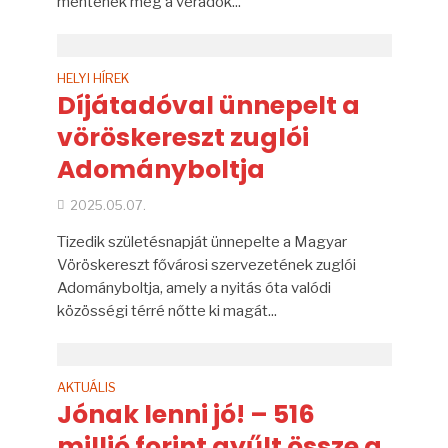
mentenek meg a véradók...
HELYI HÍREK
Díjátadóval ünnepelt a
vöröskereszt zuglói
Adományboltja
2025.05.07.
Tizedik születésnapját ünnepelte a Magyar
Vöröskereszt fővárosi szervezetének zuglói
Adományboltja, amely a nyitás óta valódi
közösségi térré nőtte ki magát...
AKTUÁLIS
Jónak lenni jó! – 516
millió forint gyűlt össze a