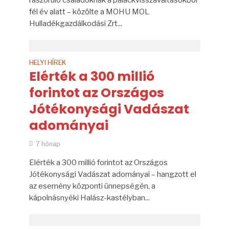
rászoruló családoknak a palackvisszaváltásokból
fél év alatt – közölte a MOHU MOL
Hulladékgazdálkodási Zrt...
HELYI HÍREK
Elérték a 300 millió
forintot az Országos
Jótékonysági Vadászat
adományai
7 hónap
Elérték a 300 millió forintot az Országos
Jótékonysági Vadászat adományai – hangzott el
az esemény központi ünnepségén, a
kápolnásnyéki Halász-kastélyban...