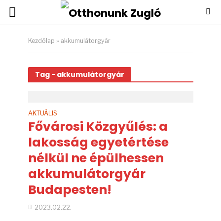
Kezdőlap
»
akkumulátorgyár
Tag - akkumulátorgyár
AKTUÁLIS
Fővárosi Közgyűlés: a
lakosság egyetértése
nélkül ne épülhessen
akkumulátorgyár
Budapesten!
2023.02.22.