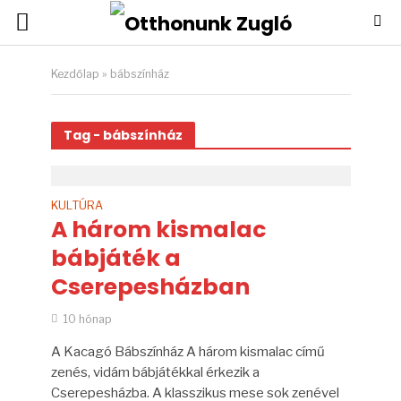
Kezdőlap
»
bábszínház
Tag - bábszínház
KULTÚRA
A három kismalac
bábjáték a
Cserepesházban
10 hónap
A Kacagó Bábszínház A három kismalac című
zenés, vidám bábjátékkal érkezik a
Cserepesházba. A klasszikus mese sok zenével