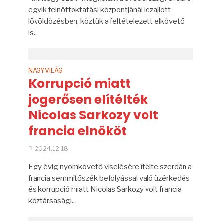
egyik felnőttoktatási központjánál lezajlott
lövöldözésben, köztük a feltételezett elkövető
is...
NAGYVILÁG
Korrupció miatt
jogerősen elítélték
Nicolas Sarkozy volt
francia elnököt
2024.12.18.
Egy évig nyomkövető viselésére ítélte szerdán a
francia semmítőszék befolyással való üzérkedés
és korrupció miatt Nicolas Sarkozy volt francia
köztársasági...