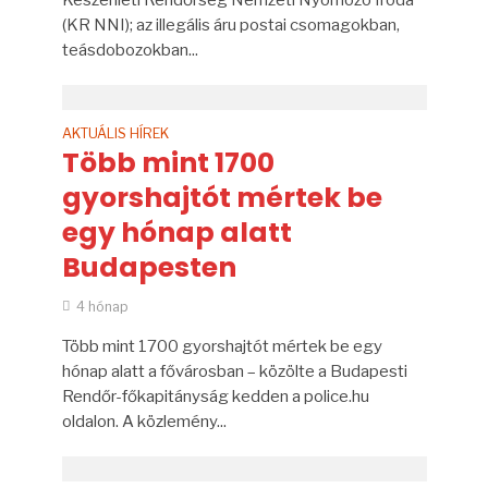
Készenléti Rendőrség Nemzeti Nyomozó Iroda
(KR NNI); az illegális áru postai csomagokban,
teásdobozokban...
AKTUÁLIS HÍREK
Több mint 1700
gyorshajtót mértek be
egy hónap alatt
Budapesten
4 hónap
Több mint 1700 gyorshajtót mértek be egy
hónap alatt a fővárosban – közölte a Budapesti
Rendőr-főkapitányság kedden a police.hu
oldalon. A közlemény...