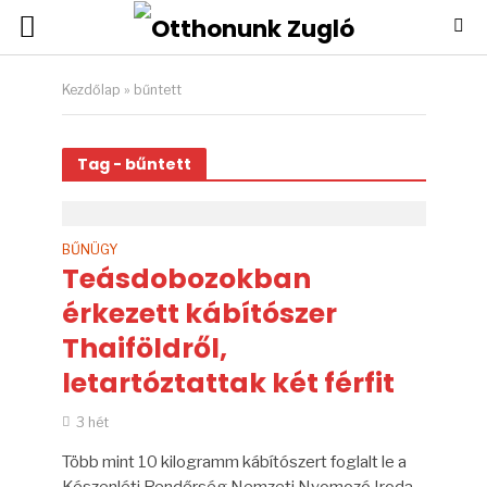
Kezdőlap
»
bűntett
Tag - bűntett
BŰNÜGY
Teásdobozokban
érkezett kábítószer
Thaiföldről,
letartóztattak két férfit
3 hét
Több mint 10 kilogramm kábítószert foglalt le a