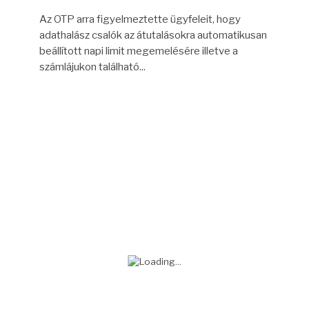
Az OTP arra figyelmeztette ügyfeleit, hogy
adathalász csalók az átutalásokra automatikusan
beállított napi limit megemelésére illetve a
számlájukon található...