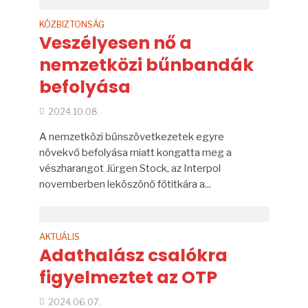
KÖZBIZTONSÁG
Veszélyesen nő a
nemzetközi bűnbandák
befolyása
2024.10.08.
A nemzetközi bűnszövetkezetek egyre
növekvő befolyása miatt kongatta meg a
vészharangot Jürgen Stock, az Interpol
novemberben leköszönő főtitkára a...
AKTUÁLIS
Adathalász csalókra
figyelmeztet az OTP
2024.06.07.