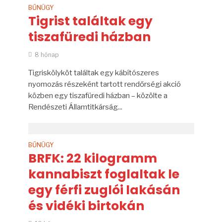
BŰNÜGY
Tigrist találtak egy
tiszafüredi házban
8 hónap
Tigriskölyköt találtak egy kábítószeres
nyomozás részeként tartott rendőrségi akció
közben egy tiszafüredi házban – közölte a
Rendészeti Államtitkárság...
BŰNÜGY
BRFK: 22 kilogramm
kannabiszt foglaltak le
egy férfi zuglói lakásán
és vidéki birtokán