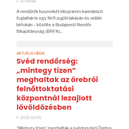
10 hónap
A rendőrök huszonkét kilogramm kannabiszt
foglaltak le egy férfi zuglói lakásán és vidéki
birtokán – közölte a Budapesti Rendőr-
főkapitányság (BRFK)...
AKTUÁLIS HÍREK
Svéd rendőrség:
„mintegy tízen”
meghaltak az örebrói
felnőttoktatási
központnál lezajlott
lövöldözésben
2025.02.05.
“Mintegy tízen” meghaltak a svédországi Örebro