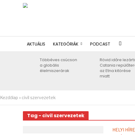
AKTUÁLIS
KATEGÓRIÁK
PODCAST
Többéves csúcson
Rövid időre lezárt
a globális
Catania repülőter
élelmiszerárak
az Etna kitörése
miatt
Kezdőlap
»
civil szervezetek
Tag - civil szervezetek
HELYI HÍR