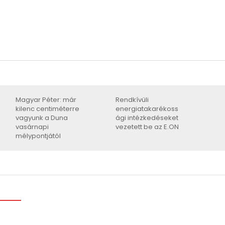
Magyar Péter: már
Rendkívüli
kilenc centiméterre
energiatakarékoss
vagyunk a Duna
ági intézkedéseket
vasárnapi
vezetett be az E.ON
mélypontjától