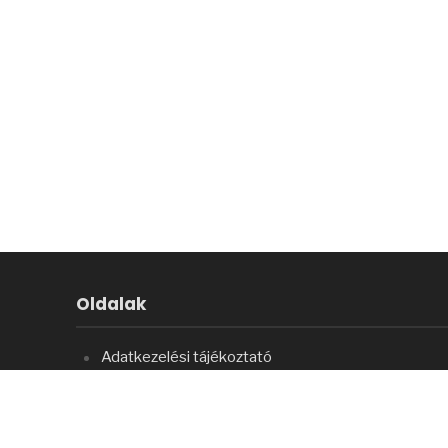
Oldalak
Adatkezelési tájékoztató
Főoldal
Impresszum