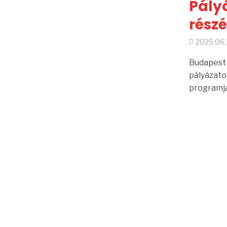
Pályá
rész
2025.06.
Budapest 
pályázatot
programja