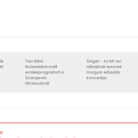
ák
Tarr Béla
Sziget – Az M1-en
ét
tiszteletére indít
láthatóak lesznek
emlékprogramot a
magyar előadók
Szarajevói
koncertjei
Filmfesztivál
EK