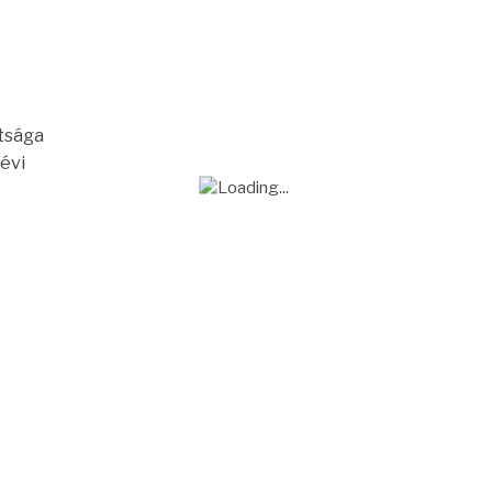
tsága
 évi