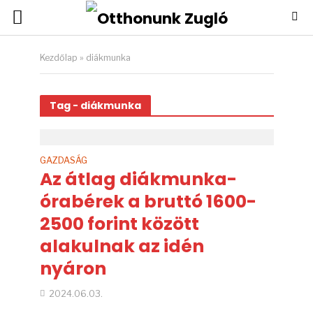
Kezdőlap
»
diákmunka
Tag - diákmunka
GAZDASÁG
Az átlag diákmunka-
órabérek a bruttó 1600-
2500 forint között
alakulnak az idén
nyáron
2024.06.03.