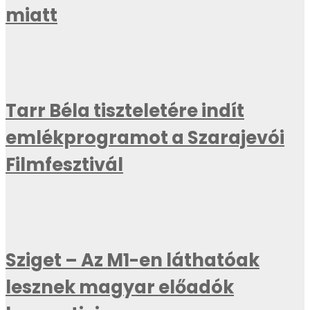
miatt
Tarr Béla tiszteletére indít
emlékprogramot a Szarajevói
Filmfesztivál
Sziget – Az M1-en láthatóak
lesznek magyar előadók