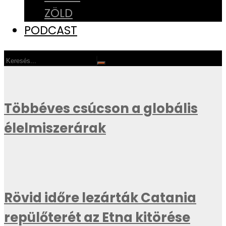
ZÖLD
PODCAST
Többéves csúcson a globális
élelmiszerárak
Rövid időre lezárták Catania
repülőterét az Etna kitörése