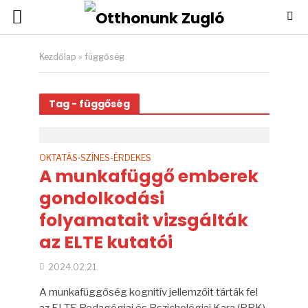
Kezdőlap
»
függőség
Tag - függőség
OKTATÁS
SZÍNES-ÉRDEKES
•
A munkafüggő emberek
gondolkodási
folyamatait vizsgálták
az ELTE kutatói
2024.02.21.
A munkafüggőség kognitív jellemzőit tárták fel