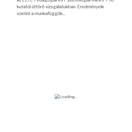
az ELTE Pedagógiai és Pszichológiai Kara (PPK)
kutatói úttörő vizsgálatukban. Eredményeik
szerint a munkafüggők...