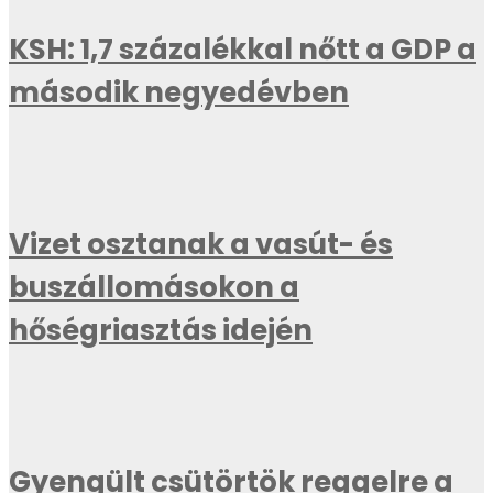
KSH: 1,7 százalékkal nőtt a GDP a
második negyedévben
Vizet osztanak a vasút- és
buszállomásokon a
hőségriasztás idején
Gyengült csütörtök reggelre a