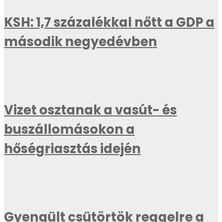
KSH: 1,7 százalékkal nőtt a GDP a
második negyedévben
Vizet osztanak a vasút- és
buszállomásokon a
hőségriasztás idején
Gyengült csütörtök reggelre a