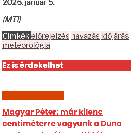
2026. január 5.
(MTI)
Címkék
előrejelzés
havazás
időjárás
meteorológia
Ez is érdekelhet
AKTUÁLIS HÍREK
Magyar Péter: már kilenc
centiméterre vagyunk a Duna