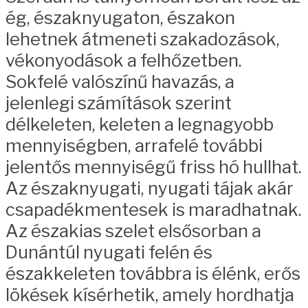
ég, északnyugaton, északon
lehetnek átmeneti szakadozások,
vékonyodások a felhőzetben.
Sokfelé valószínű havazás, a
jelenlegi számítások szerint
délkeleten, keleten a legnagyobb
mennyiségben, arrafelé további
jelentős mennyiségű friss hó hullhat.
Az északnyugati, nyugati tájak akár
csapadékmentesek is maradhatnak.
Az északias szelet elsősorban a
Dunántúl nyugati felén és
északkeleten továbbra is élénk, erős
lökések kísérhetik, amely hordhatja