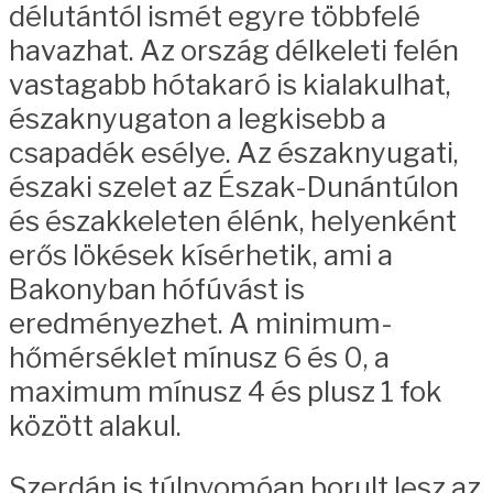
délutántól ismét egyre többfelé
havazhat. Az ország délkeleti felén
vastagabb hótakaró is kialakulhat,
északnyugaton a legkisebb a
csapadék esélye. Az északnyugati,
északi szelet az Észak-Dunántúlon
és északkeleten élénk, helyenként
erős lökések kísérhetik, ami a
Bakonyban hófúvást is
eredményezhet. A minimum-
hőmérséklet mínusz 6 és 0, a
maximum mínusz 4 és plusz 1 fok
között alakul.
Szerdán is túlnyomóan borult lesz az