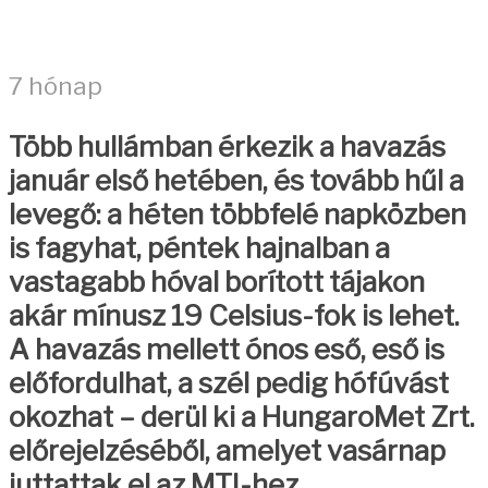
7 hónap
Több hullámban érkezik a havazás
január első hetében, és tovább hűl a
levegő: a héten többfelé napközben
is fagyhat, péntek hajnalban a
vastagabb hóval borított tájakon
akár mínusz 19 Celsius-fok is lehet.
A havazás mellett ónos eső, eső is
előfordulhat, a szél pedig hófúvást
okozhat – derül ki a HungaroMet Zrt.
előrejelzéséből, amelyet vasárnap
juttattak el az MTI-hez.