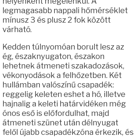
helyenként megélénkül. A
legmagasabb nappali hőmérséklet
mínusz 3 és plusz 2 fok között
várható.
Kedden túlnyomóan borult lesz az
ég, északnyugaton, északon
lehetnek átmeneti szakadozások,
vékonyodások a felhőzetben. Két
hullámban valószínű csapadék:
reggelig keleten eshet a hó, illetve
hajnalig a keleti határvidéken még
ónos eső is előfordulhat, majd
átmeneti szünet után délnyugat
felől újabb csapadékzóna érkezik, és