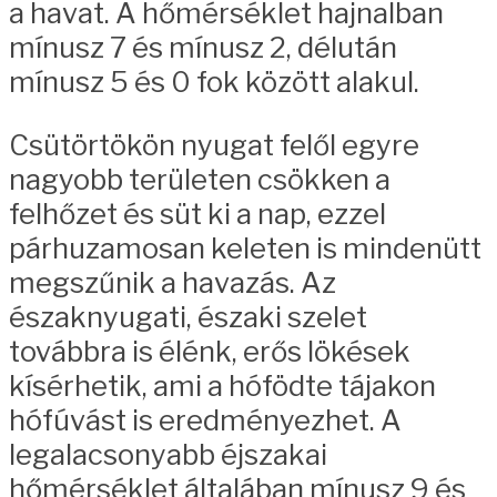
a havat. A hőmérséklet hajnalban
mínusz 7 és mínusz 2, délután
mínusz 5 és 0 fok között alakul.
Csütörtökön nyugat felől egyre
nagyobb területen csökken a
felhőzet és süt ki a nap, ezzel
párhuzamosan keleten is mindenütt
megszűnik a havazás. Az
északnyugati, északi szelet
továbbra is élénk, erős lökések
kísérhetik, ami a hófödte tájakon
hófúvást is eredményezhet. A
legalacsonyabb éjszakai
hőmérséklet általában mínusz 9 és