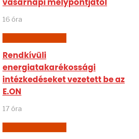
vasárnapi mélypontjától
16 óra
AKTUÁLIS HÍREK
Rendkívüli
energiatakarékossági
intézkedéseket vezetett be az
E.ON
17 óra
AKTUÁLIS HÍREK