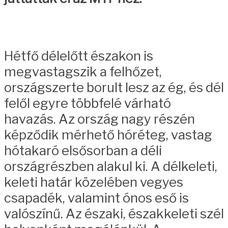
Hétfő délelőtt északon is
megvastagszik a felhőzet,
országszerte borult lesz az ég, és dél
felől egyre többfelé várható
havazás. Az ország nagy részén
képződik mérhető hóréteg, vastag
hótakaró elsősorban a déli
országrészben alakul ki. A délkeleti,
keleti határ közelében vegyes
csapadék, valamint ónos eső is
valószínű. Az északi, északkeleti szél