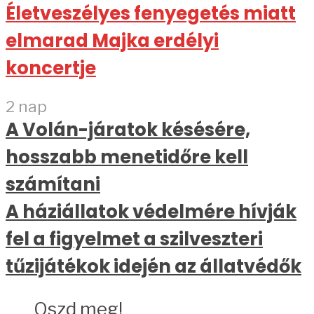
Életveszélyes fenyegetés miatt
elmarad Majka erdélyi
koncertje
2 nap
A Volán-járatok késésére,
hosszabb menetidőre kell
számítani
A háziállatok védelmére hívják
fel a figyelmet a szilveszteri
tűzijátékok idején az állatvédők
Oszd meg!