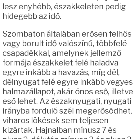
lesz enyhébb, északkeleten pedig
hidegebb az idő.
Szombaton általában erősen felhős
vagy borult idő valószínű, többfelé
csapadékkal, amelynek jellemző
formája északkelet felé haladva
egyre inkább a havazás, míg dél,
délnyugat felé egyre inkább vegyes
halmazállapot, akár ónos eső, illetve
eső lehet. Az északnyugati, nyugati
irányba forduló szél megerősödhet,
viharos lökések sem teljesen
kizártak. Hajnalban mínusz 7 és