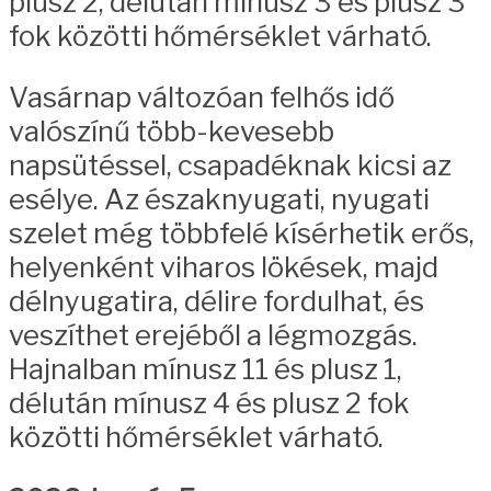
plusz 2, délután mínusz 3 és plusz 3
fok közötti hőmérséklet várható.
Vasárnap változóan felhős idő
valószínű több-kevesebb
napsütéssel, csapadéknak kicsi az
esélye. Az északnyugati, nyugati
szelet még többfelé kísérhetik erős,
helyenként viharos lökések, majd
délnyugatira, délire fordulhat, és
veszíthet erejéből a légmozgás.
Hajnalban mínusz 11 és plusz 1,
délután mínusz 4 és plusz 2 fok
közötti hőmérséklet várható.