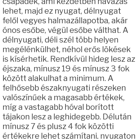
csapadék, ami kezdetben havazás
lehet, majd ez nyugat, délnyugat
felől vegyes halmazállapotba, akár
ónos esőbe, végül esőbe válthat. A
délnyugati, déli szél több helyen
megélénkülhet, néhol erős lökések
is kísérhetik. Rendkívül hideg lesz az
éjszaka, mínusz 19 és mínusz 3 fok
között alakulhat a minimum. A
felhősebb északnyugati részeken
valószínűek a magasabb értékek,
míg a vastagabb hóval borított
tájakon lesz a leghidegebb. Délután
mínusz 7 és plusz 4 fok közötti
értékekre lehet számítani, nyugaton