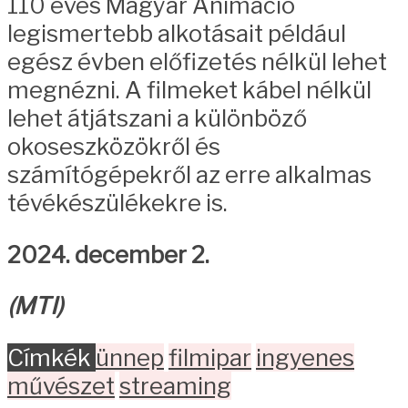
110 éves Magyar Animáció
legismertebb alkotásait például
egész évben előfizetés nélkül lehet
megnézni. A filmeket kábel nélkül
lehet átjátszani a különböző
okoseszközökről és
számítógépekről az erre alkalmas
tévékészülékekre is.
2024. december 2.
(MTI)
Címkék
ünnep
filmipar
ingyenes
művészet
streaming