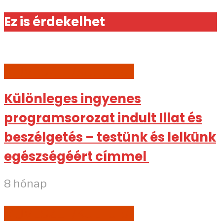
Ez is érdekelhet
MŰVÉSZET/KULTÚRA
Különleges ingyenes
programsorozat indult Illat és
beszélgetés – testünk és lelkünk
egészségéért címmel
8 hónap
MŰVÉSZET/KULTÚRA