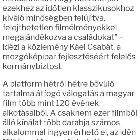
ezekhez az időtlen klasszikusokhoz
kiváló minőségben felújítva,
felejthetetlen filmélményekkel
megajándékozva a családokat” –
idézi a közlemény Káel Csabát, a
mozgóképipar fejlesztéséért felelős
kormánybiztost.
A platform hétről hétre bővülő
tartalma átfogó válogatás a magyar
film több mint 120 évének
alkotásaiból. A csaknem ezer filmből
álló kínálat több darabja számos
alkalommal ingyen érhető el, az idén