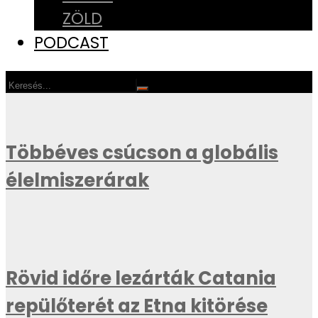
ZÖLD
PODCAST
Többéves csúcson a globális
élelmiszerárak
Rövid időre lezárták Catania
repülőterét az Etna kitörése