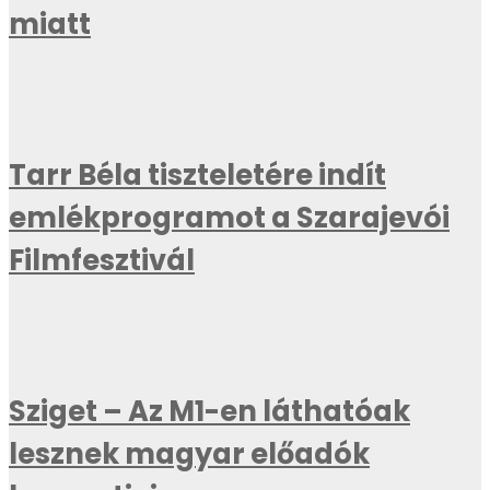
miatt
Tarr Béla tiszteletére indít
emlékprogramot a Szarajevói
Filmfesztivál
Sziget – Az M1-en láthatóak
lesznek magyar előadók