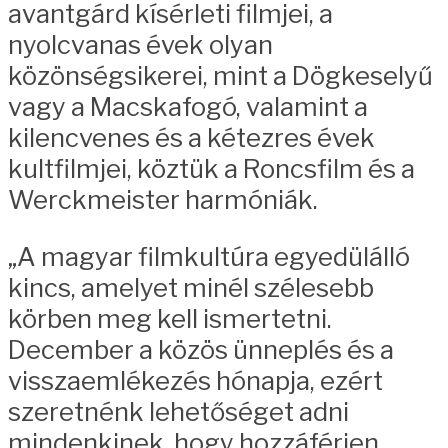
avantgárd kísérleti filmjei, a
nyolcvanas évek olyan
közönségsikerei, mint a Dögkeselyű
vagy a Macskafogó, valamint a
kilencvenes és a kétezres évek
kultfilmjei, köztük a Roncsfilm és a
Werckmeister harmóniák.
„A magyar filmkultúra egyedülálló
kincs, amelyet minél szélesebb
körben meg kell ismertetni.
December a közös ünneplés és a
visszaemlékezés hónapja, ezért
szeretnénk lehetőséget adni
mindenkinek, hogy hozzáférjen