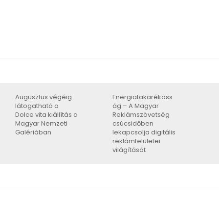
Augusztus végéig
Energiatakarékoss
látogatható a
ág – A Magyar
Dolce vita kiállítás a
Reklámszövetség
Magyar Nemzeti
csúcsidőben
Galériában
lekapcsolja digitális
reklámfelületei
világítását