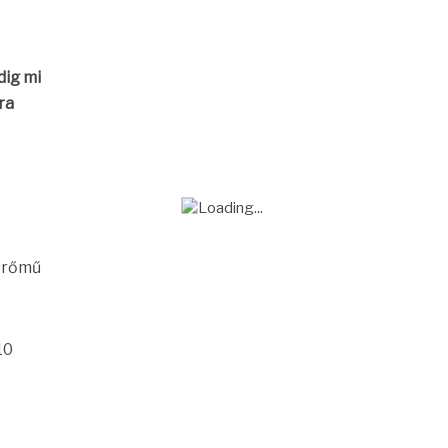
ig mi
ra
 erőmű
10