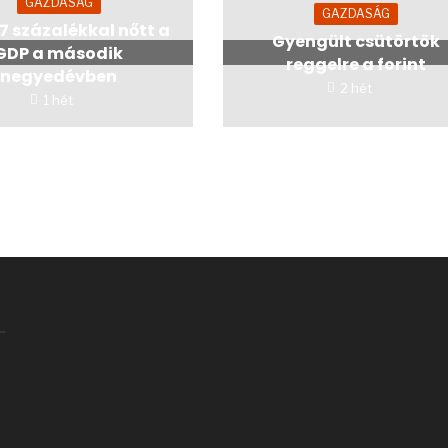
GAZDASÁG
GAZDASÁG
,7 százalékkal nőtt a
Gyengült csütörtök
GDP a második
reggelre a forint
negyedévben
2 hét
1 hét