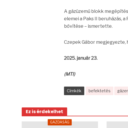
A gázüzemű blokk megépítése
elemei a Paks II beruházás, a
bővítése – ismertette.
Czepek Gábor megjegyezte, 
2025. január 23.
(MTI)
Címkék
befektetés
gáze
Ez is érdekelhet
GAZDASÁG