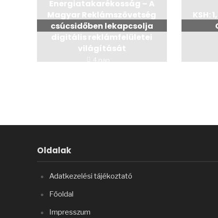
Energiatakarékosság – A
Magyar Reklámszövetség
KSH: 1
csúcsidőben lekapcsolja
digitális reklámfelületei
világítását
4 nap
Oldalak
Adatkezelési tájékoztató
Főoldal
Impresszum