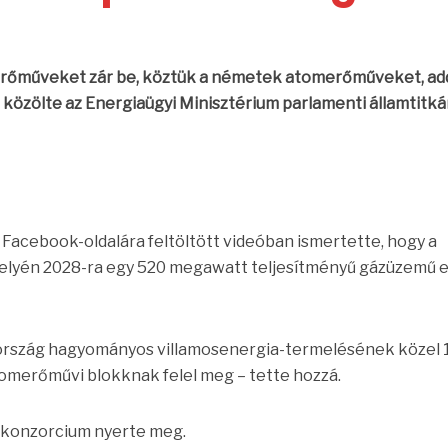
erőműveket zár be, köztük a németek atomerőműveket, add
közölte az Energiaügyi Minisztérium parlamenti államtitká
Facebook-oldalára feltöltött videóban ismertette, hogy a
helyén 2028-ra egy 520 megawatt teljesítményű gázüzemű
 ország hagyományos villamosenergia-termelésének közel 
tomerőművi blokknak felel meg – tette hozzá.
 konzorcium nyerte meg.