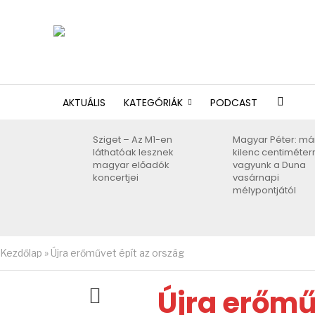
AKTUÁLIS
KATEGÓRIÁK
PODCAST
Sziget – Az M1-en
Magyar Péter: má
láthatóak lesznek
kilenc centiméter
magyar előadók
vagyunk a Duna
koncertjei
vasárnapi
mélypontjától
Kezdőlap
»
Újra erőművet épít az ország
Újra erőmű