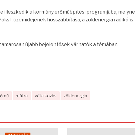
 illeszkedik a kormány erőműépítési programjába, melyn
 Paks I. üzemidejének hosszabbítása, a zöldenergia radikális
hamarosan újabb bejelentések várhatók a témában.
rőmű
mátra
vállalkozás
zöldenergia