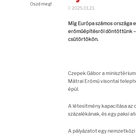
Oszd meg!
2025.01.23.
Míg Európa számos országa 
erőműépítésről döntöttünk – 
csütörtökön.
Czepek Gábor a minisztérium 
Mátrai Erőmű visontai telep
épül.
A létesítmény kapacitása az
százalékának, és egy paksi a
A pályázatot egy nemzetközi