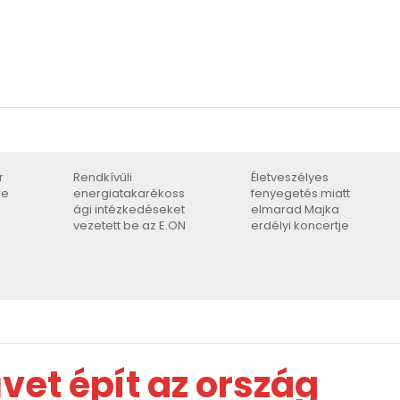
r
Rendkívüli
Életveszélyes
re
energiatakarékoss
fenyegetés miatt
ági intézkedéseket
elmarad Majka
vezetett be az E.ON
erdélyi koncertje
vet épít az ország