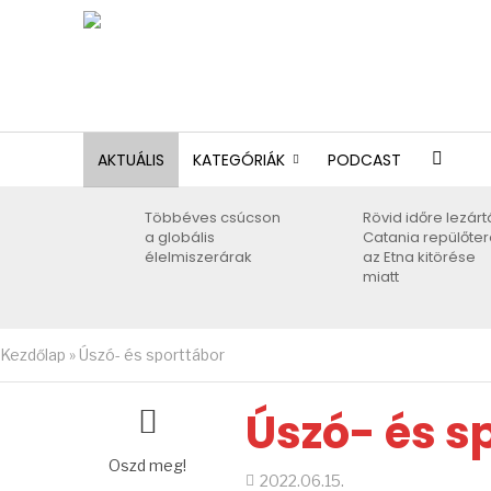
AKTUÁLIS
KATEGÓRIÁK
PODCAST
Többéves csúcson
Rövid időre lezárt
a globális
Catania repülőter
élelmiszerárak
az Etna kitörése
miatt
Kezdőlap
»
Úszó- és sporttábor
Úszó- és s
Oszd meg!
2022.06.15.