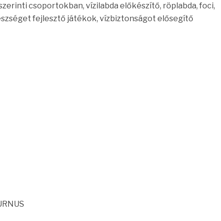
zerinti csoportokban, vízilabda előkészítő, röplabda, foci,
zséget fejlesztő játékok, vízbiztonságot elősegítő
TURNUS