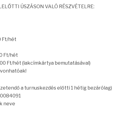
LELŐTTI ÚSZÁSON VALÓ RÉSZVÉTELRE:
Ft/hét
 Ft/hét
Ft/hét (lakcímkártya bemutatásával)
vonhatóak!
fizetendő a turnuskezdés előtti 1 hétig bezárólag)
20084091
ek neve