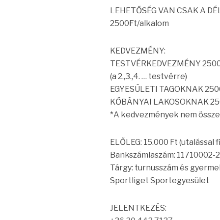
LEHETŐSÉG VAN CSAK A DÉ
2500Ft/alkalom
KEDVEZMÉNY:
TESTVÉRKEDVEZMÉNY 2500 
(a 2.,3.,4. … testvérre)
EGYESÜLETI TAGOKNAK 2500
KŐBÁNYAI LAKOSOKNAK 2500 
*A kedvezmények nem össze
ELŐLEG: 15.000 Ft (utalással 
Bankszámlaszám: 11710002-
Tárgy: turnusszám és gyerm
Sportliget Sportegyesület
JELENTKEZÉS: