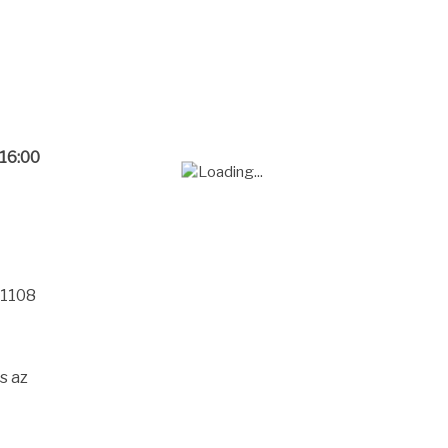
 16:00
 1108
s az