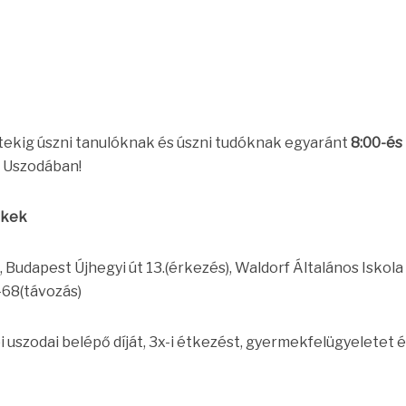
tekig úszni tanulóknak és úszni tudóknak egyaránt
8:00-és
yi Uszodában!
ekek
 Budapest Újhegyi út 13.(érkezés), Waldorf Általános Iskola
-68(távozás)
i uszodai belépő díját, 3x-i étkezést, gyermekfelügyeletet é