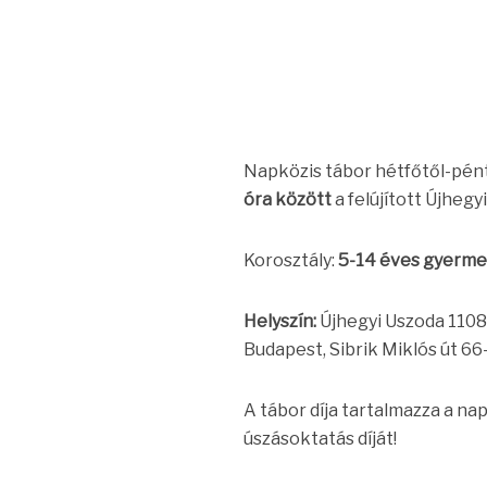
Napközis tábor hétfőtől-pén
óra között
a felújított Újheg
Korosztály:
5-14 éves gyerm
Helyszín:
Újhegyi Uszoda 1108,
Budapest, Sibrik Miklós út 66
A tábor díja tartalmazza a nap
úszásoktatás díját!