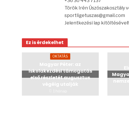
+36 30 443 7137
Török Irén Úszószakosztály 
sportligetuszas@gmail.com
Jelentkezési lap kitöltésével!
Ez is érdekelhet
OKTATÁS
Magyar Péter: az
E
iskolakezdési támogatás
Magyar
első részletét augusztus
nemze
végéig utalják
1 hónap