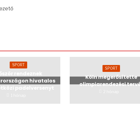
vezető
SPORT
SPORT
lőször rendeznek
Köln megerősítette
országon hivatalos
olimpiarendezési terv
tközi padelversenyt
2 hónap
1 hónap