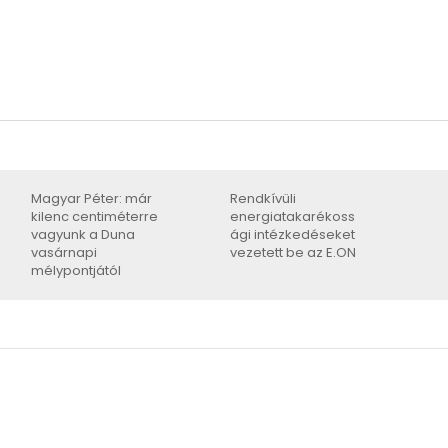
Magyar Péter: már
Rendkívüli
kilenc centiméterre
energiatakarékoss
vagyunk a Duna
ági intézkedéseket
vasárnapi
vezetett be az E.ON
mélypontjától