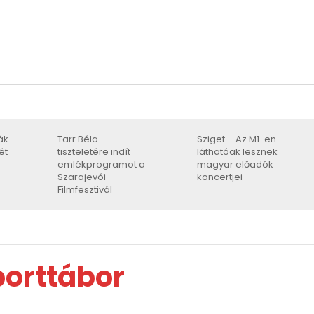
ák
Tarr Béla
Sziget – Az M1-en
ét
tiszteletére indít
láthatóak lesznek
emlékprogramot a
magyar előadók
Szarajevói
koncertjei
Filmfesztivál
porttábor