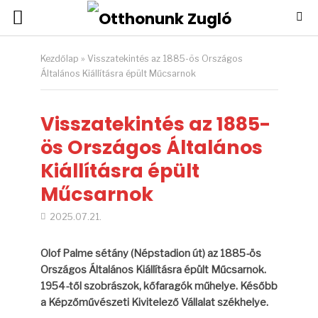
Kezdőlap
»
Visszatekintés az 1885-ös Országos
Általános Kiállításra épült Műcsarnok
Visszatekintés az 1885-
ös Országos Általános
Kiállításra épült
Műcsarnok
2025.07.21.
Olof Palme sétány (Népstadion út) az 1885-ös
Országos Általános Kiállításra épült Műcsarnok.
1954-től szobrászok, kőfaragók műhelye. Később
a Képzőművészeti Kivitelező Vállalat székhelye.