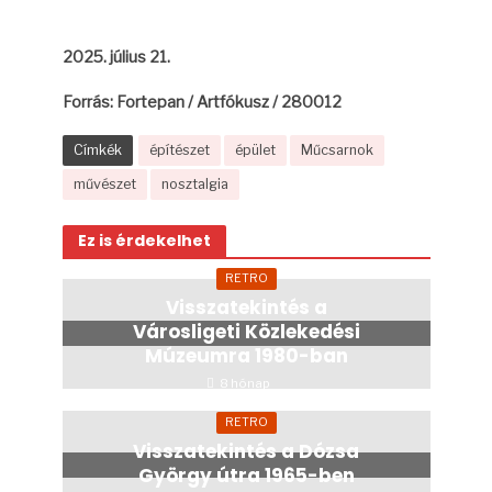
2025. július 21.
Forrás: Fortepan / Artfókusz / 280012
Címkék
építészet
épület
Műcsarnok
művészet
nosztalgia
Ez is érdekelhet
RETRO
Visszatekintés a
Városligeti Közlekedési
Múzeumra 1980-ban
8 hónap
RETRO
Visszatekintés a Dózsa
György útra 1965-ben