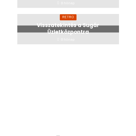
8 hónap
RETRO
Visszatekintés a Sugár
Üzletközpontra
8 hónap