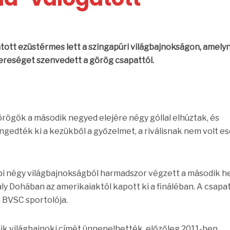
atott ezüstérmes lett a szingapúri világbajnokságon, amely
ereséget szenvedett a görög csapattól.
rögök a második negyed elejére négy góllal elhúztak, és
gedték ki a kezükből a győzelmet, a riválisnak nem volt es
i négy világbajnokságból harmadszor végzett a második he
y Dohában az amerikaiaktól kapott ki a fináléban. A csapa
a BVSC sportolója.
k világbajnoki címét ünnepelhették, előzőleg 2011-ben