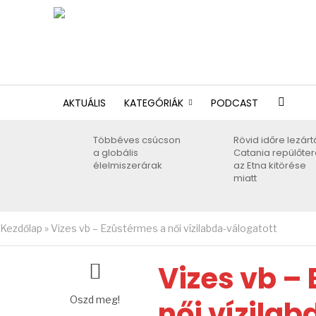
AKTUÁLIS
KATEGÓRIÁK
PODCAST
Többéves csúcson
Rövid időre lezárt
a globális
Catania repülőter
élelmiszerárak
az Etna kitörése
miatt
Kezdőlap
»
Vizes vb – Ezüstérmes a női vízilabda-válogatott
Vizes vb –
Oszd meg!
női vízila