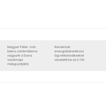
Magyar Péter: már
Rendkívüli
kilenc centiméterre
energiatakarékoss
vagyunk a Duna
ági intézkedéseket
vasárnapi
vezetett be az E.ON
mélypontjától