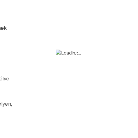
nek
élye
lyen,
t