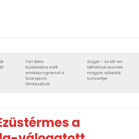
ák
Tarr Béla
Sziget – Az M1-en
ét
tiszteletére indít
láthatóak lesznek
emlékprogramot a
magyar előadók
Szarajevói
koncertjei
Filmfesztivál
 Ezüstérmes a
bda-válogatott