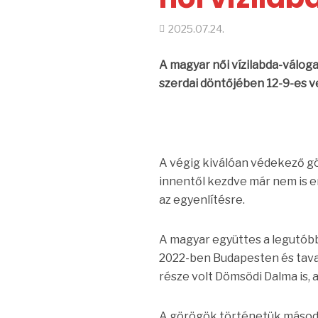
2025.07.24.
A magyar női vízilabda-válog
szerdai döntőjében 12-9-es v
A végig kiválóan védekező gö
innentől kezdve már nem is en
az egyenlítésre.
A magyar együttes a legutóbb
2022-ben Budapesten és taval
része volt Dömsödi Dalma is, 
A görögök történetük másodi