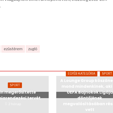
.
ezüstérem
zugló
EGYÉB KATEGÓRIA
SPORT
A Lounge Group köszöne
SPORT
mond mindenkinek, aki
ln megerősítette
UEFA Bajnokok Ligája
piarendezési tervét
döntőjének
megvalósításában rés
2 hónap
vett