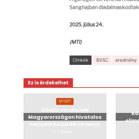
Sanghajban diadalmaskodtak
2025. július 24.
(MTI)
Címkék
BVSC
eredmény
Ez is érdekelhet
SPORT
Először rendeznek
Kö
Magyarországon hivatalos
olim
nemzetközi padelversenyt
1 hónap