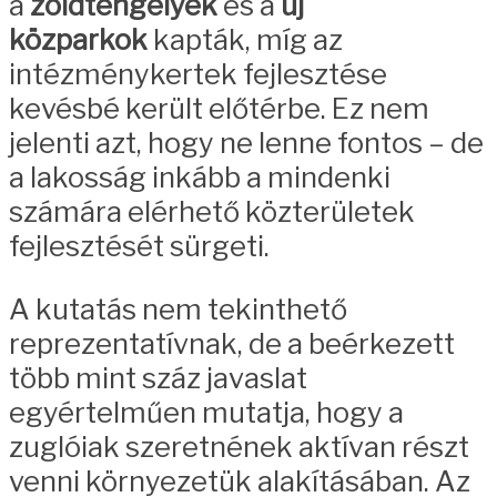
a
zöldtengelyek
és a
új
közparkok
kapták, míg az
intézménykertek fejlesztése
kevésbé került előtérbe. Ez nem
jelenti azt, hogy ne lenne fontos – de
a lakosság inkább a mindenki
számára elérhető közterületek
fejlesztését sürgeti.
A kutatás nem tekinthető
reprezentatívnak, de a beérkezett
több mint száz javaslat
egyértelműen mutatja, hogy a
zuglóiak szeretnének aktívan részt
venni környezetük alakításában. Az