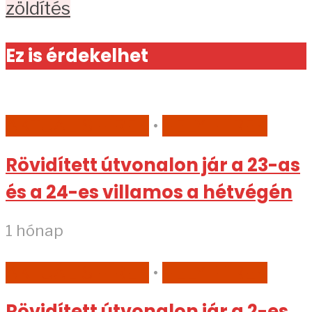
zöldítés
Ez is érdekelhet
AKTUÁLIS HÍREK
•
HELYI HÍREK
Rövidített útvonalon jár a 23-as
és a 24-es villamos a hétvégén
1 hónap
AKTUÁLIS HÍREK
•
HELYI HÍREK
Rövidített útvonalon jár a 2-es