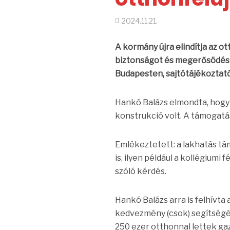
2024.11.21.
A kormány újra elindítja az o
biztonságot és megerősödést 
Budapesten, sajtótájékoztat
Hankó Balázs elmondta, hogy 
konstrukció volt. A támogatá
Emlékeztetett: a lakhatás t
is, ilyen például a kollégiumi
szóló kérdés.
Hankó Balázs arra is felhívta
kedvezmény (csok) segítségéve
250 ezer otthonnal lettek ga