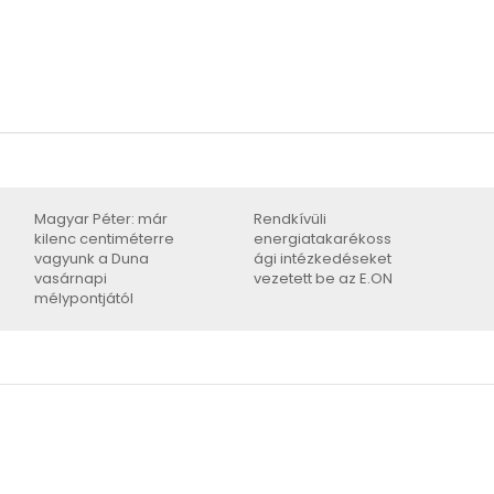
Magyar Péter: már
Rendkívüli
kilenc centiméterre
energiatakarékoss
vagyunk a Duna
ági intézkedéseket
vasárnapi
vezetett be az E.ON
mélypontjától