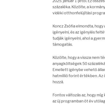
2025. január 1-jétől. Ez össz
százaléka. Közölte, a kormány 
vidéki otthonfelújítási prog
Koncz Zsófia elmondta, hogy a
igényelni, és az igénylés fel
tudják igényelni, ahol a gyer
támogatás.
Közölte, hogy a vissza nem té
anyagköltségek 50 százalékár
Emellett igénybe vehető állam
hatmillió forint értékben. Az
hozzá.
Fontos változás az, hogy míg 
az új programban öt év utólago