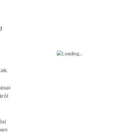
i
tak.
dései
áról
ési
ében