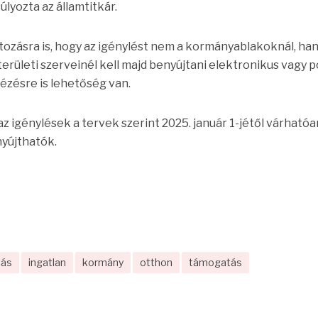
úlyozta az államtitkár.
áltozásra is, hogy az igénylést nem a kormányablakoknál, ha
rületi szerveinél kell majd benyújtani elektronikus vagy p
tézésre is lehetőség van.
z igénylések a tervek szerint 2025. január 1-jétől várhatóa
nyújthatók.
tás
ingatlan
kormány
otthon
támogatás