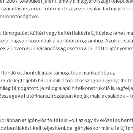
esen 2887 települést jelent, amely a magyarországi települé
számításai szerint több mint százezer család tud majd élni a
ram lehetőségével.
 támogatást kültéri vagy beltéri lakásfelújításhoz lehet ma
tételei nagyon hasonlóak a korábbi programhoz. Azok a csal
mek 25 éven aluli. Várandósság esetén a 12. héttől igényelhe
rítendő otthonfelújítási támogatás a munkadíj és az
a, de legfeljebb hárommillió forint összegben igényelhető
ilag támogatott, jelzálog alapú hitelkonstrukció is, legfelj
 összegeket utófinanszírozásban kapják majd a családok – t
korábban az igénylés feltétele volt az egy év előzetes bent
s bentlakást kell teljesíteni, de igényléskor már a felújíta