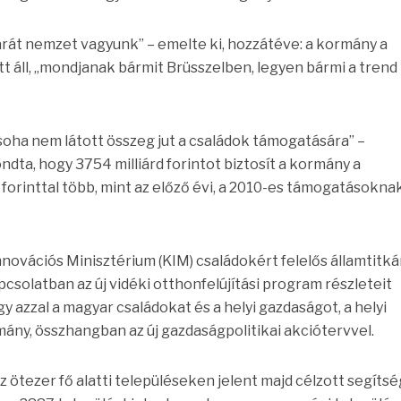
arát nemzet vagyunk” – emelte ki, hozzátéve: a kormány a
 áll, „mondjanak bármit Brüsszelben, legyen bármi a trend
soha nem látott összeg jut a családok támogatására” –
ndta, hogy 3754 milliárd forintot biztosít a kormány a
 forinttal több, mint az előző évi, a 2010-es támogatásokna
Innovációs Minisztérium (KIM) családokért felelős államtitká
solatban az új vidéki otthonfelújítási program részleteit
y azzal a magyar családokat és a helyi gazdaságot, a helyi
mány, összhangban az új gazdaságpolitikai akciótervvel.
 ötezer fő alatti településeken jelent majd célzott segíts