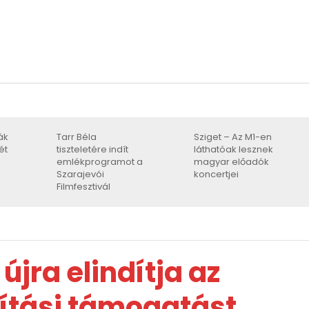
ák
Tarr Béla
Sziget – Az M1-en
ét
tiszteletére indít
láthatóak lesznek
emlékprogramot a
magyar előadók
Szarajevói
koncertjei
Filmfesztivál
jra elindítja az
jítási támogatást