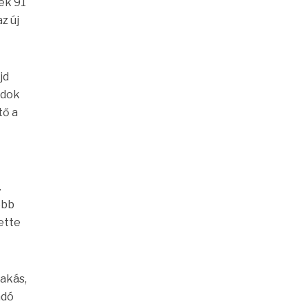
sek 91
z új
jd
ádok
tő a
.
ebb
ette
lakás,
ndó