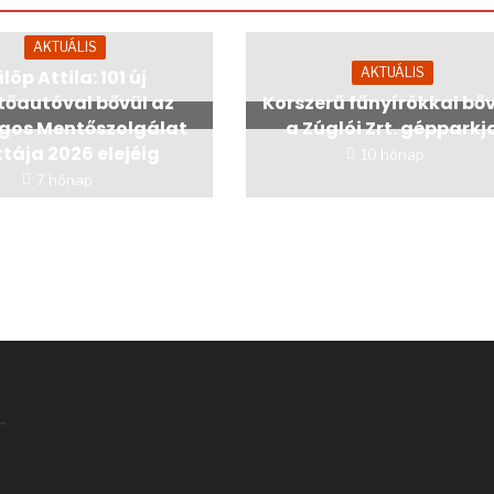
AKTUÁLIS
AKTUÁLIS
löp Attila: 101 új
őautóval bővül az
Korszerű fűnyírókkal bő
gos Mentőszolgálat
a Zúglói Zrt. gépparkj
ttája 2026 elejéig
10 hónap
7 hónap