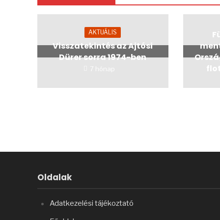
AKTUÁLIS
Fü
Visszatekintés az Ajtósi
ment
Dürer sorra 1974-ben
Orszá
flo
7 hónap
Oldalak
Adatkezelési tájékoztató