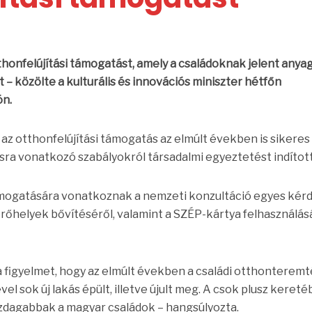
tthonfelújítási támogatást, amely a családoknak jelent anyag
– közölte a kulturális és innovációs miniszter hétfőn
ón.
az otthonfelújítási támogatás az elmúlt években is sikeres
sra vonatkozó szabályokról társadalmi egyeztetést indítot
ámogatására vonatkoznak a nemzeti konzultáció egyes kér
 férőhelyek bővítéséről, valamint a SZÉP-kártya felhasználás
 a figyelmet, hogy az elmúlt években a családi otthonteremt
l sok új lakás épült, illetve újult meg. A csok plusz keret
zdagabbak a magyar családok – hangsúlyozta.