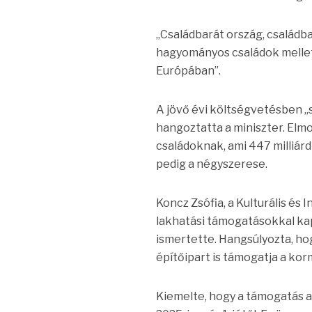
„Családbarát ország, családb
hagyományos családok mellett
Európában”.
A jövő évi költségvetésben „
hangoztatta a miniszter. Elmo
családoknak, ami 447 milliárd
pedig a négyszerese.
Koncz Zsófia, a Kulturális és 
lakhatási támogatásokkal kapc
ismertette. Hangsúlyozta, hog
építőipart is támogatja a kor
Kiemelte, hogy a támogatás az