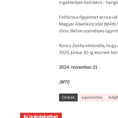
ingatlanban kell lakni – hangs
Felhívta a figyelmet arra a v
Magyar Államkincstár (MÁK) te
úton, illetve személyes ügyin
Koncz Zsófia elmondta, hogy a
2026. június 30-ig lesznek be
2024. november 21.
(MTI)
Címkék
egyeztetés
felújí
Ez is érdekelhet