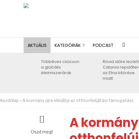
AKTUÁLIS
KATEGÓRIÁK
PODCAST
Többéves csúcson
Rövid időre lezárt
a globális
Catania repülőter
élelmiszerárak
az Etna kitörése
miatt
Kezdőlap
»
A kormány újra elindítja az otthonfelújítási támogatást
A kormány ú
Oszd meg!
otthonfelú